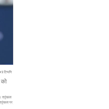
9 टिप्पणि
ड को
। श्रृंखला
श्रृंखला पर