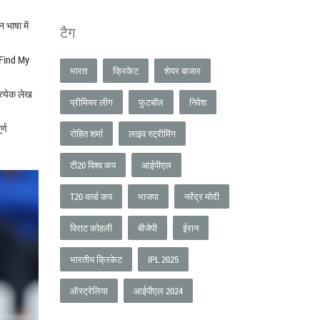
 भाषा में
टैग
 Find My
भारत
क्रिकेट
शेयर बाजार
रत्येक लेख
प्रीमियर लीग
फुटबॉल
निवेश
र्ण
रोहित शर्मा
लाइव स्ट्रीमिंग
टी20 विश्व कप
आईपीएल
T20 वर्ल्ड कप
भाजपा
नरेंद्र मोदी
विराट कोहली
बीजेपी
ईरान
भारतीय क्रिकेट
IPL 2025
ऑस्ट्रेलिया
आईपीएल 2024