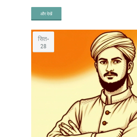
और देखें
सित॰
28