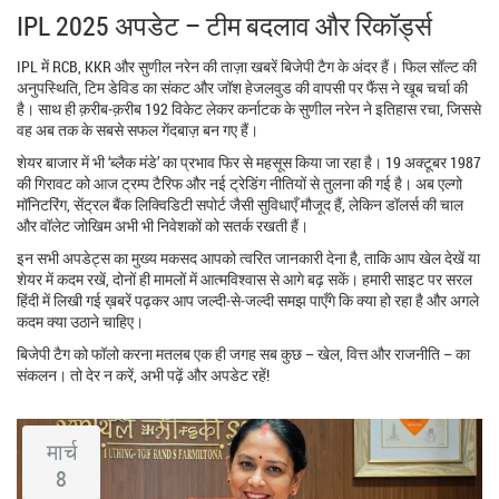
IPL 2025 अपडेट – टीम बदलाव और रिकॉर्ड्स
IPL में RCB, KKR और सुणील नरेन की ताज़ा खबरें बिजेपी टैग के अंदर हैं। फिल सॉल्ट की
अनुपस्थिति, टिम डेविड का संकट और जॉश हेजलवुड की वापसी पर फैंस ने खूब चर्चा की
है। साथ ही क़रीब‑क़रीब 192 विकेट लेकर कर्नाटक के सुणील नरेन ने इतिहास रचा, जिससे
वह अब तक के सबसे सफल गेंदबाज़ बन गए हैं।
शेयर बाजार में भी ‘ब्लैक मंडे’ का प्रभाव फिर से महसूस किया जा रहा है। 19 अक्टूबर 1987
की गिरावट को आज ट्रम्प टैरिफ और नई ट्रेडिंग नीतियों से तुलना की गई है। अब एल्गो
मॉनिटरिंग, सेंट्रल बैंक लिक्विडिटी सपोर्ट जैसी सुविधाएँ मौजूद हैं, लेकिन डॉलर्स की चाल
और वॉलेट जोखिम अभी भी निवेशकों को सतर्क रखती हैं।
इन सभी अपडेट्स का मुख्य मकसद आपको त्वरित जानकारी देना है, ताकि आप खेल देखें या
शेयर में कदम रखें, दोनों ही मामलों में आत्मविश्वास से आगे बढ़ सकें। हमारी साइट पर सरल
हिंदी में लिखी गई ख़बरें पढ़कर आप जल्दी‑से‑जल्दी समझ पाएँगे कि क्या हो रहा है और अगले
कदम क्या उठाने चाहिए।
बिजेपी टैग को फॉलो करना मतलब एक ही जगह सब कुछ – खेल, वित्त और राजनीति – का
संकलन। तो देर न करें, अभी पढ़ें और अपडेट रहें!
मार्च
8