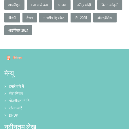
आईपीएल
T20 वर्ल्ड कप
भाजपा
नरेंद्र मोदी
विराट कोहली
बीजेपी
ईरान
भारतीय क्रिकेट
IPL 2025
ऑस्ट्रेलिया
आईपीएल 2024
मेन्यू
हमारे बारे में
सेवा नियम
गोपनीयता नीति
संपर्क करें
DPDP
नवीनतम लेख