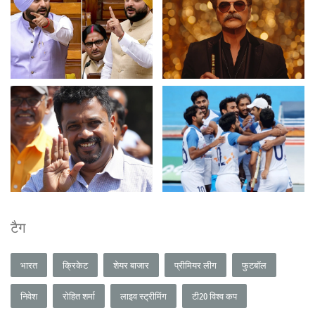
टैग
भारत
क्रिकेट
शेयर बाजार
प्रीमियर लीग
फुटबॉल
निवेश
रोहित शर्मा
लाइव स्ट्रीमिंग
टी20 विश्व कप