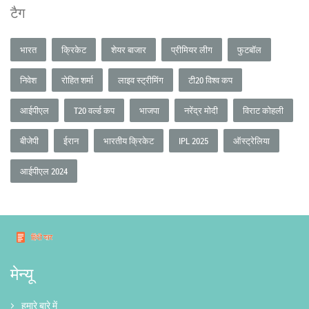
टैग
भारत
क्रिकेट
शेयर बाजार
प्रीमियर लीग
फुटबॉल
निवेश
रोहित शर्मा
लाइव स्ट्रीमिंग
टी20 विश्व कप
आईपीएल
T20 वर्ल्ड कप
भाजपा
नरेंद्र मोदी
विराट कोहली
बीजेपी
ईरान
भारतीय क्रिकेट
IPL 2025
ऑस्ट्रेलिया
आईपीएल 2024
मेन्यू
हमारे बारे में