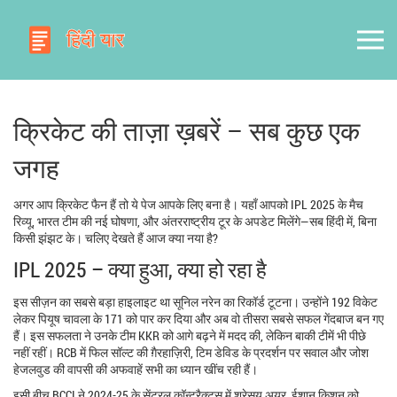
क्रिकेट की ताज़ा ख़बरें – सब कुछ एक
जगह
अगर आप क्रिकेट फैन हैं तो ये पेज आपके लिए बना है। यहाँ आपको IPL 2025 के मैच
रिव्यू, भारत टीम की नई घोषणा, और अंतरराष्ट्रीय टूर के अपडेट मिलेंगे—सब हिंदी में, बिना
किसी झंझट के। चलिए देखते हैं आज क्या नया है?
IPL 2025 – क्या हुआ, क्या हो रहा है
इस सीज़न का सबसे बड़ा हाइलाइट था सूनिल नरेन का रिकॉर्ड टूटना। उन्होंने 192 विकेट
लेकर पियूष चावला के 171 को पार कर दिया और अब वो तीसरा सबसे सफल गेंदबाज बन गए
हैं। इस सफलता ने उनके टीम KKR को आगे बढ़ने में मदद की, लेकिन बाकी टीमें भी पीछे
नहीं रहीं। RCB में फिल सॉल्ट की ग़ैरहाज़िरी, टिम डेविड के प्रदर्शन पर सवाल और जोश
हेजलवुड की वापसी की अफवाहें सभी का ध्यान खींच रही हैं।
इसी बीच BCCI ने 2024-25 के सेंट्रल कॉन्ट्रैक्ट्स में श्रेसय अयर, ईशान किशन को