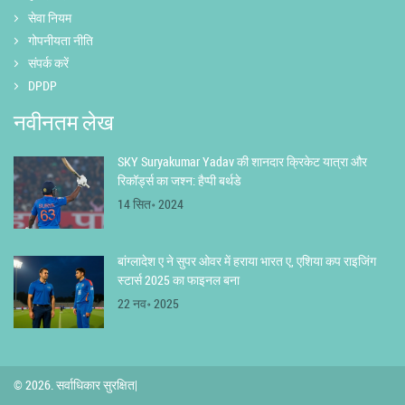
सेवा नियम
गोपनीयता नीति
संपर्क करें
DPDP
नवीनतम लेख
SKY Suryakumar Yadav की शानदार क्रिकेट यात्रा और
रिकॉर्ड्स का जश्न: हैप्पी बर्थडे
14 सित॰ 2024
बांग्लादेश ए ने सुपर ओवर में हराया भारत ए, एशिया कप राइजिंग
स्टार्स 2025 का फाइनल बना
22 नव॰ 2025
© 2026. सर्वाधिकार सुरक्षित|