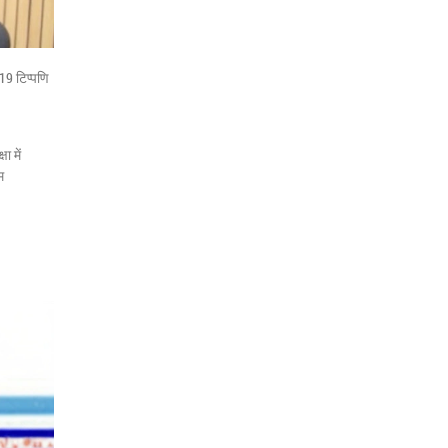
19 टिप्पणि
ा में
म