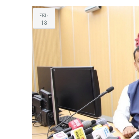
नव॰
18