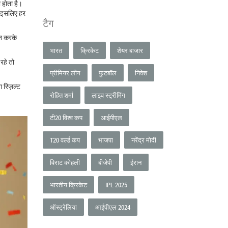
 होता है।
, इसलिए हर
टैग
न करके
भारत
क्रिकेट
शेयर बाजार
रहे तो
प्रीमियर लीग
फुटबॉल
निवेश
 रिज़ल्ट
रोहित शर्मा
लाइव स्ट्रीमिंग
टी20 विश्व कप
आईपीएल
T20 वर्ल्ड कप
भाजपा
नरेंद्र मोदी
विराट कोहली
बीजेपी
ईरान
भारतीय क्रिकेट
IPL 2025
ऑस्ट्रेलिया
आईपीएल 2024