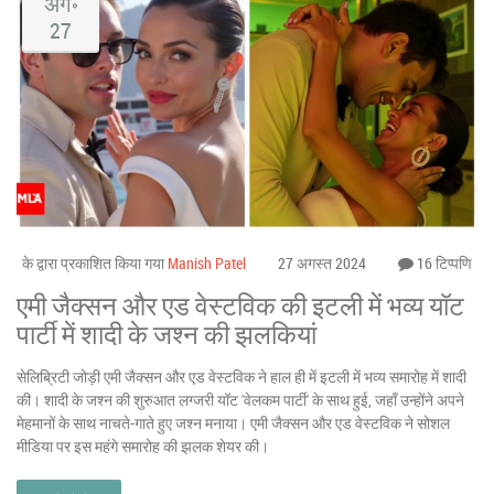
अग॰
27
के द्वारा प्रकाशित किया गया
Manish Patel
27 अगस्त 2024
16 टिप्पणि
एमी जैक्सन और एड वेस्टविक की इटली में भव्य यॉट
पार्टी में शादी के जश्न की झलकियां
सेलिब्रिटी जोड़ी एमी जैक्सन और एड वेस्टविक ने हाल ही में इटली में भव्य समारोह में शादी
की। शादी के जश्न की शुरुआत लग्जरी यॉट 'वेलकम पार्टी' के साथ हुई, जहाँ उन्होंने अपने
मेहमानों के साथ नाचते-गाते हुए जश्न मनाया। एमी जैक्सन और एड वेस्टविक ने सोशल
मीडिया पर इस महंगे समारोह की झलक शेयर की।