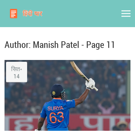
Author: Manish Patel - Page 11
सित॰
14