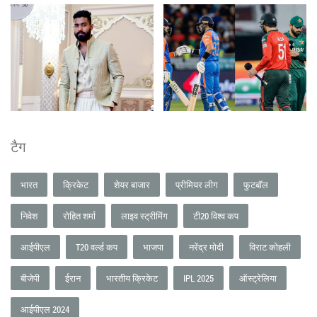
टैग
भारत
क्रिकेट
शेयर बाजार
प्रीमियर लीग
फुटबॉल
निवेश
रोहित शर्मा
लाइव स्ट्रीमिंग
टी20 विश्व कप
आईपीएल
T20 वर्ल्ड कप
भाजपा
नरेंद्र मोदी
विराट कोहली
बीजेपी
ईरान
भारतीय क्रिकेट
IPL 2025
ऑस्ट्रेलिया
आईपीएल 2024