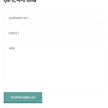
टिप्पणियाँ सबमिट करें