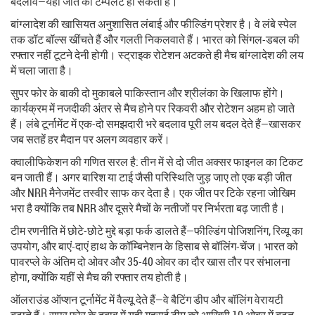
बदलाव—यही जीत का टेम्पलेट हो सकता है।
बांग्लादेश की खासियत अनुशासित लंबाई और फील्डिंग प्रेशर है। वे लंबे स्पेल
तक डॉट बॉल्स खींचते हैं और गलती निकलवाते हैं। भारत को सिंगल-डबल की
रफ्तार नहीं टूटने देनी होगी। स्ट्राइक रोटेशन अटकते ही मैच बांग्लादेश की लय
में चला जाता है।
सुपर फोर के बाकी दो मुकाबले पाकिस्तान और श्रीलंका के खिलाफ होंगे।
कार्यक्रम में नजदीकी अंतर से मैच होने पर रिकवरी और रोटेशन अहम हो जाते
हैं। लंबे टूर्नामेंट में एक-दो समझदारी भरे बदलाव पूरी लय बदल देते हैं—खासकर
जब सतहें हर मैदान पर अलग व्यवहार करें।
क्वालीफिकेशन की गणित सरल है: तीन में से दो जीत अक्सर फाइनल का टिकट
बन जाती हैं। अगर बारिश या टाई जैसी परिस्थिति जुड़ जाए तो एक बड़ी जीत
और NRR मैनेजमेंट तस्वीर साफ कर देता है। एक जीत पर टिके रहना जोखिम
भरा है क्योंकि तब NRR और दूसरे मैचों के नतीजों पर निर्भरता बढ़ जाती है।
टीम रणनीति में छोटे-छोटे मुद्दे बड़ा फर्क डालते हैं—फील्डिंग पोजिशनिंग, रिव्यू का
उपयोग, और बाएं-दाएं हाथ के कॉम्बिनेशन के हिसाब से बॉलिंग-चेंज। भारत को
पावरप्ले के अंतिम दो ओवर और 35-40 ओवर का दौर खास तौर पर संभालना
होगा, क्योंकि यहीं से मैच की रफ्तार तय होती है।
ऑलराउंड ऑप्शन टूर्नामेंट में वैल्यू देते हैं—वे बैटिंग डीप और बॉलिंग वेरायटी
बढ़ाते हैं। सुपर फोर के दबाव में यही गहराई टीम को आखिरी 10 ओवर में बढ़त