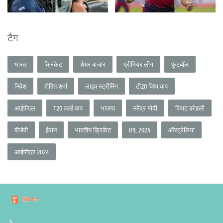
टैग
भारत
क्रिकेट
शेयर बाजार
प्रीमियर लीग
फुटबॉल
निवेश
रोहित शर्मा
लाइव स्ट्रीमिंग
टी20 विश्व कप
आईपीएल
T20 वर्ल्ड कप
भाजपा
नरेंद्र मोदी
विराट कोहली
बीजेपी
ईरान
भारतीय क्रिकेट
IPL 2025
ऑस्ट्रेलिया
आईपीएल 2024