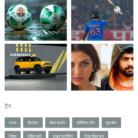
टैग
भारत
क्रिकेट
शेयर बाजार
प्रीमियर लीग
फुटबॉल
निवेश
रोहित शर्मा
लाइव स्ट्रीमिंग
टी20 विश्व कप