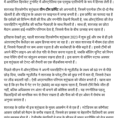
में आयोजित क्रिकेट टुर्नामेंट में ऑस्ट्रेलिया एक प्रमुख प्रतियोगी के रूप में हिस्सा लेती है।
शारजाह त्रिकोणीय श्रृंखला
तीन‑टीम फ़ॉर्मेट
को अपनाती है, जिसमें प्रत्येक टीम दो‑दो मैच
खेलती है और पॉइंट्स के आधार पर फाइनल में जगह बनती है। इस फ़ॉर्मेट का फायदा यह है
कि दर्शकों को विभिन्न शैली की पिच और रणनीति देखनी मिलती है, जब ऑस्ट्रेलिया की तेज़
पावरहिटिंग न्यूज़ीलैंड की सटीक गेंदबाज़ी के साथ मिलती है। साथ ही, शारजाह का छोटा
मैदान अक्सर हाई‑स्कोरिंग परिणाम देता है, जिससे फैंस के बीच उत्साह बना रहता है।
इतिहास देखते हुए, पहली शारजाह त्रिकोणीय श्रृंखला 2023 में शुरू हुई और तब से ही इसे
अंतरराष्ट्रीय कैलेंडर का अहम हिस्सा माना जा रहा है। हर साल शारजाह में मौसम ठंडा होता
है, जिससे गेंदबाज़ी पर कम असर पड़ता है और बल्लेबाज़ी के मौके बढ़ते हैं। इससे टीमों को
अपने बैटिंग लाइन‑अप को तेज़ गति से तैयार करना पड़ता है, जबकि बॉलिंग यूनिट को स्पिन
तथा पेसिंग दोनों पर संतुलन बनाकर रखना होता है। इस कारण से कोचिंग स्टाफ अक्सर
इस श्रृंखला को टेस्ट‑की तैयारी का एक सैंडबॉक्स मानते हैं।
पिछले सीज़न में ऑस्ट्रेलिया ने अपनी पावरहिटिंग से न्यूज़ीलैंड के लक्ष्य को 60 रन से पीछे
छोड़ दिया, जबकि न्यूज़ीलैंड ने शारजाह के घरेलू टीम को कुछ रनों में मात दी, जिससे टेबल
पर लीड बदलती रही। ऐसी अप्रत्याशित परिणाम श्रृंखला को जीवंत बनाते हैं। खास बात
यह है कि हर मैच में नेट रन रेट (NRR) का बड़ा महत्व रहता है, जिससे टीमें सिर्फ जीत ही
नहीं, बल्कि अधिकतम रन अंतर भी बनाने की कोशिश करती हैं। यह रणनीतिक पहलू
खिलाड़ियों को मानसिक रूप से तैयार रखता है और फैंस को भी हर ओवर में रोमांच का
अनुभव कराता है।
शारजाह के दर्शक भी इस श्रृंखला के मुख्य आकर्षण में से एक हैं। स्टेडियम का कॉम्पैक्ट
आकार दर्शकों को मैदान के करीब रखता है, जिससे हर छक्का या बेहतरीन डिलिवरी का असर
तुरंत महसूस होता है। टेलीकॉम कंपनियों ने हाल के सीज़न में लाइव स्ट्रीमिंग को तेज़ बनाया