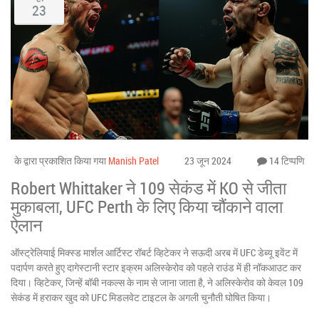
23
के द्वारा प्रकाशित किया गया
Manish Patel
23 जून 2024
14 टिप्पणि
Robert Whittaker ने 109 सेकंड में KO से जीता
मुकाबला, UFC Perth के लिए किया चौंकाने वाला
ऐलान
ऑस्ट्रेलियाई मिक्स्ड मार्शल आर्टिस्ट रॉबर्ट व्हिटेकर ने सऊदी अरब में UFC डेब्यू इवेंट में
पदार्पण करते हुए दागेस्टानी स्टार इक्रम अलिस्केरोव को पहले राउंड में ही नॉकआउट कर
दिया। व्हिटेकर, जिन्हें बॉबी नकल्स के नाम से जाना जाता है, ने अलिस्केरोव को केवल 109
सेकंड में हराकर खुद को UFC मिडलवेट टाइटल के अगली चुनौती घोषित किया।