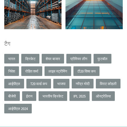
टैग
भारत
क्रिकेट
शेयर बाजार
प्रीमियर लीग
फुटबॉल
निवेश
रोहित शर्मा
लाइव स्ट्रीमिंग
टी20 विश्व कप
आईपीएल
T20 वर्ल्ड कप
भाजपा
नरेंद्र मोदी
विराट कोहली
बीजेपी
ईरान
भारतीय क्रिकेट
IPL 2025
ऑस्ट्रेलिया
आईपीएल 2024