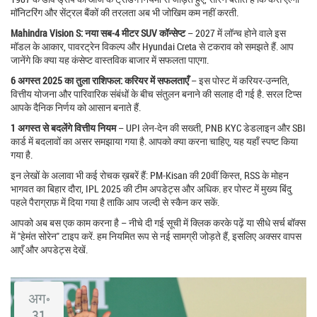
मॉनिटरिंग और सेंट्रल बैंकों की तरलता अब भी जोखिम कम नहीं करती.
Mahindra Vision S: नया सब‑4 मीटर SUV कॉन्सेप्ट
– 2027 में लॉन्च होने वाले इस
मॉडल के आकार, पावरट्रेन विकल्प और Hyundai Creta से टकराव को समझते हैं. आप
जानेंगे कि क्या यह कंसेप्ट वास्तविक बाजार में सफलता पाएगा.
6 अगस्त 2025 का तुला राशिफल: करियर में सफलताएँ
– इस पोस्ट में करियर‑उन्नति,
वित्तीय योजना और पारिवारिक संबंधों के बीच संतुलन बनाने की सलाह दी गई है. सरल टिप्स
आपके दैनिक निर्णय को आसान बनाते हैं.
1 अगस्त से बदलेंगे वित्तीय नियम
– UPI लेन‑देन की सख्ती, PNB KYC डेडलाइन और SBI
कार्ड में बदलावों का असर समझाया गया है. आपको क्या करना चाहिए, यह यहाँ स्पष्ट किया
गया है.
इन लेखों के अलावा भी कई रोचक ख़बरें हैं: PM‑Kisan की 20वीं किस्त, RSS के मोहन
भा‍गवत का बिहार दौरा, IPL 2025 की टीम अपडेट्स और अधिक. हर पोस्ट में मुख्य बिंदु
पहले पैराग्राफ़ में दिया गया है ताकि आप जल्दी से स्कैन कर सकें.
आपको अब बस एक काम करना है – नीचे दी गई सूची में क्लिक करके पढ़ें या सीधे सर्च बॉक्स
में "हेमंत सोरेन" टाइप करें. हम नियमित रूप से नई सामग्री जोड़ते हैं, इसलिए अक्सर वापस
आएँ और अपडेट्स देखें.
अग॰
31