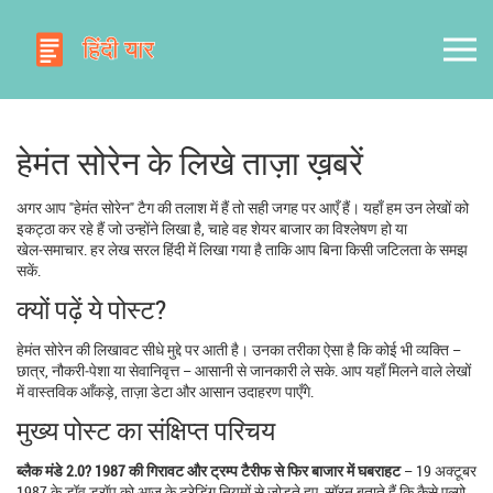
हेमंत सोरेन के लिखे ताज़ा ख़बरें
अगर आप "हेमंत सोरेन" टैग की तलाश में हैं तो सही जगह पर आएँ हैं। यहाँ हम उन लेखों को
इकट्ठा कर रहे हैं जो उन्होंने लिखा है, चाहे वह शेयर बाजार का विश्लेषण हो या
खेल‑समाचार. हर लेख सरल हिंदी में लिखा गया है ताकि आप बिना किसी जटिलता के समझ
सकें.
क्यों पढ़ें ये पोस्ट?
हेमंत सोरेन की लिखावट सीधे मुद्दे पर आती है। उनका तरीका ऐसा है कि कोई भी व्यक्ति –
छात्र, नौकरी‑पेशा या सेवानिवृत्त – आसानी से जानकारी ले सके. आप यहाँ मिलने वाले लेखों
में वास्तविक आँकड़े, ताज़ा डेटा और आसान उदाहरण पाएँगे.
मुख्य पोस्ट का संक्षिप्त परिचय
ब्लैक मंडे 2.0? 1987 की गिरावट और ट्रम्प टैरीफ से फिर बाजार में घबराहट
– 19 अक्टूबर
1987 के डॉव ड्रॉप को आज के ट्रेडिंग नियमों से जोड़ते हुए, सॉरन बताते हैं कि कैसे एल्गो