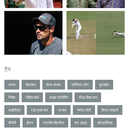
टैग
भारत
क्रिकेट
शेयर बाजार
प्रीमियर लीग
फुटबॉल
निवेश
रोहित शर्मा
लाइव स्ट्रीमिंग
टी20 विश्व कप
आईपीएल
T20 वर्ल्ड कप
भाजपा
नरेंद्र मोदी
विराट कोहली
बीजेपी
ईरान
भारतीय क्रिकेट
IPL 2025
ऑस्ट्रेलिया