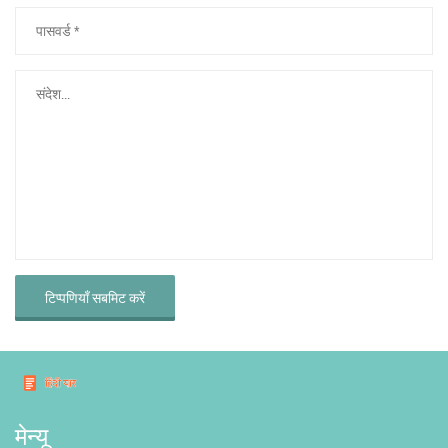
टिप्पणियाँ सबमिट करें
मेन्यू