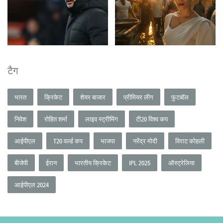
टैग
भारत
क्रिकेट
शेयर बाजार
प्रीमियर लीग
फुटबॉल
निवेश
रोहित शर्मा
लाइव स्ट्रीमिंग
टी20 विश्व कप
आईपीएल
T20 वर्ल्ड कप
भाजपा
नरेंद्र मोदी
विराट कोहली
बीजेपी
ईरान
भारतीय क्रिकेट
IPL 2025
ऑस्ट्रेलिया
आईपीएल 2024