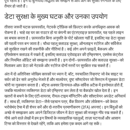
पूरी रहती है। इन दो बुनियादी सिद्धांतों को समझने से आप आगे की सुरक्षा रणनीति के लिए
तैयार हो जाते हैं।
डेटा सुरक्षा के मुख्य घटक और उनका उपयोग
तीसरा जरूरी घटक
फ़ायरवॉल
,
नेटवर्क ट्रैफ़िक को फ़िल्टर करके अनधिकृत आवक को
रोकना
है। चाहे वह घर का राउटर हो या कंपनी का एंटरप्राइज़ फ़ायरवॉल, यह पहले लाइन
का बचाव करता है। फ़ायरवॉल बिना अनुमति के पोर्ट खोलता नहीं है, इसलिए यह डेटा सुरक्षा
की पहली परत बन जाता है। चौथा पहलू
क्लाउड सुरक्षा
,
ऑनलाइन स्टोरेज और सर्विसेज
को सुरक्षित रखने की तकनीकें और नीतियां
है। कई लोग अपने फ़ाइलें, बैकअप और
एप्लिकेशन क्लाउड में रखते हैं, इसलिए क्लाउड प्रोवाइडर की एन्क्रिप्शन, एक्सेस कंट्रोल
और नियमित ऑडिट को समझना ज़रूरी है। इन दोनों—फ़ायरवॉल और क्लाउड सुरक्षा—को
मिलाकर आप डेटा को नेटवर्क और स्टोरेज दोनों स्तरों पर सुरक्षित रख सकते हैं।
अंत में दो अतिरिक्त जोखिम कारकों पर ध्यान दें:
बॉट
,
स्वचालित स्क्रिप्ट जो वेब साइट या
सर्वर को ढेर सारे अनुरोध भेजते हैं
और
मालवेयर
,
दुष्ट सॉफ्टवेयर जो सिस्टम में घुसकर डेटा
चोरी या नुकसान करता है
। बॉट्स अक्सर डिनायल‑ऑफ़‑सर्विस अटैक में इस्तेमाल होते हैं,
जबकि मालवेयर व्यक्तिगत डेटा को एन्क्रिप्ट कर लेता है या बैकडोर खोल देता है। इन
खतरों से बचने के लिए एंटी‑वायरस, रीयल‑टाइम मॉनिटरिंग और सॉफ़्टवेयर अपडेट अनिवार्य
हैं। साथ ही, व्यक्तिगत डेटा—जैसे पहचान पत्र, बैंक विवरण और लोकेशन—को केवल
भरोसेमंद ऐप्स में ही शेयर करें और दो‑स्तरीय प्रमाणीकरण (2FA) अपनाएं। इन बिंदुओं को
अच्छे से समझकर आप अपने डिजिटल जीवन में डेटा सुरक्षा की मजबूत नींव रख सकते हैं।
नीचे आने वाले लेखों में हम इन विषयों के व्यावहारिक पहलुओं, ताज़ा घटनाओं और आसान
टिप्स को विस्तार से देखते रहेंगे, ताकि आप हमेशा एक कदम आगे रह सकें।