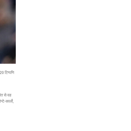
20 टिप्पणि
ीत से वह
टे‑कार्लो,