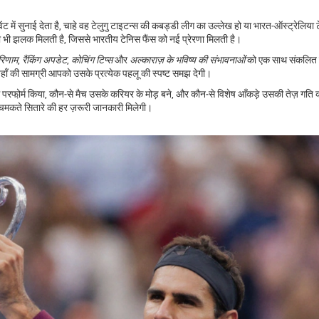
ंट में सुनाई देता है, चाहे वह टेलुगु टाइटन्स की कबड्डी लीग का उल्लेख हो या भारत‑ऑस्ट्रेलिया ट
 की भी झलक मिलती है, जिससे भारतीय टेनिस फैंस को नई प्रेरणा मिलती है।
रिणाम
,
रैंकिंग अपडेट
,
कोचिंग टिप्स
और
अल्काराज़ के भविष्य की संभावनाओं
को एक साथ संकलित 
यहाँ की सामग्री आपको उसके प्रत्येक पहलू की स्पष्ट समझ देगी।
ंट में परफो़र्म किया, कौन‑से मैच उसके करियर के मोड़ बने, और कौन‑से विशेष आँकड़े उसकी तेज़ गति क
इस चमकते सितारे की हर ज़रूरी जानकारी मिलेगी।