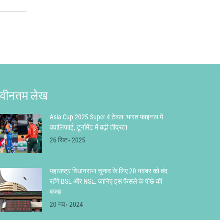
वीनतम लेख
Asia Cup 2025 Super 4 टेबल: भारत फाइनल में
क्वालिफाई, टूर्नामेंट में बढ़ी तीव्रता
26 सित॰ 2025
महाराष्ट्र विधानसभा चुनाव के लिए 20 नवंबर को बंद
रहेंगे BSE और NSE: जानिए इस फैसले के पीछे की
वजह
20 नव॰ 2024