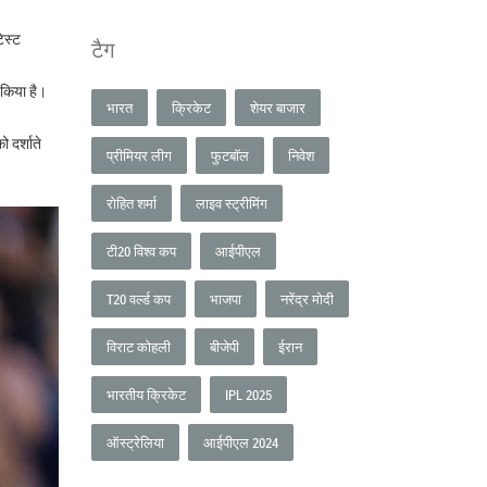
ेस्ट
टैग
किया है।
भारत
क्रिकेट
शेयर बाजार
ो दर्शाते
प्रीमियर लीग
फुटबॉल
निवेश
रोहित शर्मा
लाइव स्ट्रीमिंग
टी20 विश्व कप
आईपीएल
T20 वर्ल्ड कप
भाजपा
नरेंद्र मोदी
विराट कोहली
बीजेपी
ईरान
भारतीय क्रिकेट
IPL 2025
ऑस्ट्रेलिया
आईपीएल 2024