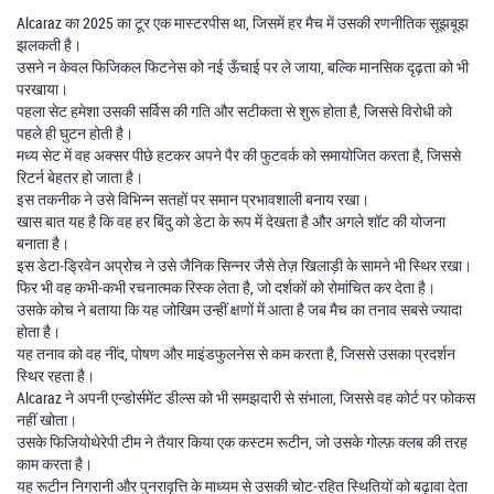
Alcaraz का 2025 का टूर एक मास्टरपीस था, जिसमें हर मैच में उसकी रणनीतिक सूझबूझ
झलकती है।
उसने न केवल फिजिकल फिटनेस को नई ऊँचाई पर ले जाया, बल्कि मानसिक दृढ़ता को भी
परखाया।
पहला सेट हमेशा उसकी सर्विस की गति और सटीकता से शुरू होता है, जिससे विरोधी को
पहले ही घुटन होती है।
मध्य सेट में वह अक्सर पीछे हटकर अपने पैर की फुटवर्क को समायोजित करता है, जिससे
रिटर्न बेहतर हो जाता है।
इस तकनीक ने उसे विभिन्न सतहों पर समान प्रभावशाली बनाय रखा।
खास बात यह है कि वह हर बिंदु को डेटा के रूप में देखता है और अगले शॉट की योजना
बनाता है।
इस डेटा‑ड्रिवेन अप्रोच ने उसे जैनिक सिन्नर जैसे तेज़ खिलाड़ी के सामने भी स्थिर रखा।
फिर भी वह कभी‑कभी रचनात्मक रिस्क लेता है, जो दर्शकों को रोमांचित कर देता है।
उसके कोच ने बताया कि यह जोखिम उन्हीं क्षणों में आता है जब मैच का तनाव सबसे ज्यादा
होता है।
यह तनाव को वह नींद, पोषण और माइंडफुलनेस से कम करता है, जिससे उसका प्रदर्शन
स्थिर रहता है।
Alcaraz ने अपनी एन्डोर्समेंट डील्स को भी समझदारी से संभाला, जिससे वह कोर्ट पर फोकस
नहीं खोता।
उसके फिजियोथेरेपी टीम ने तैयार किया एक कस्टम रूटीन, जो उसके गोल्फ़ क्लब की तरह
काम करता है।
यह रूटीन निगरानी और पुनरावृत्ति के माध्यम से उसकी चोट‑रहित स्थितियों को बढ़ावा देता