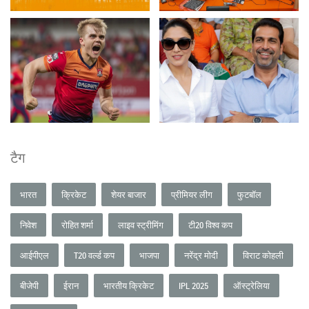
टैग
भारत
क्रिकेट
शेयर बाजार
प्रीमियर लीग
फुटबॉल
निवेश
रोहित शर्मा
लाइव स्ट्रीमिंग
टी20 विश्व कप
आईपीएल
T20 वर्ल्ड कप
भाजपा
नरेंद्र मोदी
विराट कोहली
बीजेपी
ईरान
भारतीय क्रिकेट
IPL 2025
ऑस्ट्रेलिया