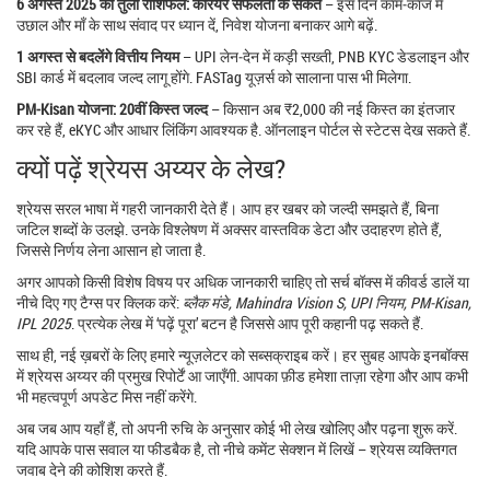
6 अगस्त 2025 का तुला राशिफल: करियर सफलता के संकेत
– इस दिन काम‑काज में
उछाल और माँ के साथ संवाद पर ध्यान दें, निवेश योजना बनाकर आगे बढ़ें.
1 अगस्त से बदलेंगे वित्तीय नियम
– UPI लेन‑देन में कड़ी सख्ती, PNB KYC डेडलाइन और
SBI कार्ड में बदलाव जल्द लागू होंगे. FASTag यूज़र्स को सालाना पास भी मिलेगा.
PM‑Kisan योजना: 20वीं किस्त जल्‍द
– किसान अब ₹2,000 की नई किस्त का इंतजार
कर रहे हैं, eKYC और आधार लिंकिंग आवश्यक है. ऑनलाइन पोर्टल से स्टेटस देख सकते हैं.
क्यों पढ़ें श्रेयस अय्यर के लेख?
श्रेयस सरल भाषा में गहरी जानकारी देते हैं। आप हर खबर को जल्दी समझते हैं, बिना
जटिल शब्दों के उलझे. उनके विश्लेषण में अक्सर वास्तविक डेटा और उदाहरण होते हैं,
जिससे निर्णय लेना आसान हो जाता है.
अगर आपको किसी विशेष विषय पर अधिक जानकारी चाहिए तो सर्च बॉक्स में कीवर्ड डालें या
नीचे दिए गए टैग्स पर क्लिक करें:
ब्लैक मंडे, Mahindra Vision S, UPI नियम, PM‑Kisan,
IPL 2025
. प्रत्येक लेख में ‘पढ़ें पूरा’ बटन है जिससे आप पूरी कहानी पढ़ सकते हैं.
साथ ही, नई ख़बरों के लिए हमारे न्यूज़लेटर को सब्सक्राइब करें। हर सुबह आपके इनबॉक्स
में श्रेयस अय्यर की प्रमुख रिपोर्टें आ जाएँगी. आपका फ़ीड हमेशा ताज़ा रहेगा और आप कभी
भी महत्वपूर्ण अपडेट मिस नहीं करेंगे.
अब जब आप यहाँ हैं, तो अपनी रुचि के अनुसार कोई भी लेख खोलिए और पढ़ना शुरू करें.
यदि आपके पास सवाल या फीडबैक है, तो नीचे कमेंट सेक्शन में लिखें – श्रेयस व्यक्तिगत
जवाब देने की कोशिश करते हैं.