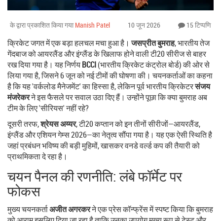
के द्वारा प्रकाशित किया गया
Manish Patel
10 जून 2026
15 टिप्पणि
क्रिकेट जगत में एक बड़ा हलचल मचा हुआ है।
जसप्रीत बुमराह
,
भारतीय तेज
गेंदबाज
को आयरलैंड और इंग्लैंड के खिलाफ होने वाली टी20 सीरीज से बाहर
रख दिया गया है। यह निर्णय
BCCI
(भारतीय क्रिकेट कंट्रोल बोर्ड) की ओर से
लिया गया है, जिसने 6 जून को नई टीमों की घोषणा की। चयनकर्ताओं का कहना
है कि यह 'वर्कलोड मैनेजमेंट' का हिस्सा है, लेकिन पूर्व भारतीय क्रिकेटर
संजय
मंजरेकर
ने इस फैसले पर सवाल उठा दिए हैं। उन्होंने पूछा कि क्या बुमराह अब
टीम के लिए 'सीरियस' नहीं रहे?
दूसरी तरफ,
श्रेयस अय्यर
,
टी20 कप्तान
को इन तीनों सीरीजों—आयरलैंड,
इंग्लैंड और एशियन गेम्स 2026—का नेतृत्व सौंपा गया है। यह एक ऐसी स्थिति है
जहां प्रबंधन भविष्य की बड़ी मुहिमों, खासकर वनडे वर्ल्ड कप की तैयारी को
प्राथमिकता दे रहा है।
चयन पैनल की रणनीति: लंबे फॉर्मेट पर
फोकस
मुख्य चयनकर्ता
अजीत अगरकर
ने एक प्रेस कॉन्फ्रेंस में स्पष्ट किया कि बुमराह
को आराम इसलिए दिया जा रहा है ताकि उनका उपयोग मुख्य रूप से टेस्ट और