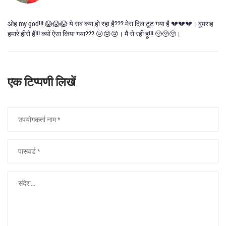
ओह my god!!! 😱😱😱 ये सब क्या हो रहा है??? मेरा दिल टूट गया है 💔💔💔। बुमराह
हमारे हीरो हैं!!! क्यों ऐसा किया गया??? 😢😢😢। मैं रो रही हूं!!! 🥺🥺🥺।
एक टिप्पणी लिखें