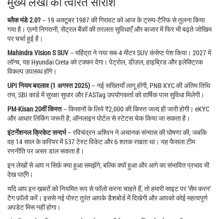
मुख्य लेखों का त्वरित सारांश
ब्लैक मंडे 2.0?
– 19 अक्टूबर 1987 की गिरावट को आज के ट्रम्प‑टैरिफ से तुलना किया
गया है। एल्गो निगरानी, सेंट्रल बैंकों की तरलता सुविधाएँ और बाजार में फिर भी बढ़ते जोखिम
पर चर्चा हुई है।
Mahindra Vision S SUV
– महिंद्रा ने नया सब‑4 मीटर SUV कंसेप्ट पेश किया। 2027 में
लॉन्च, यह Hyundai Creta को टक्कर देगा। पेट्रोल, डीज़ल, हाइब्रिड और इलेक्ट्रिक
विकल्प उपलब्ध होंगे।
UPI नियम बदलाव (1 अगस्त 2025)
– नई सख्तियाँ लागू होंगी, PNB KYC की अंतिम तिथि
तय, SBI कार्ड में सुरक्षा सुधार और FASTag उपयोगकर्ता को वार्षिक पास सुविधा मिलेगी।
PM‑Kisan 20वीं किस्त
– किसानों के लिये ₹2,000 की किस्त जल्द ही जारी होगी। eKYC
और आधार लिंकिंग जरूरी है; ऑनलाइन पोर्टल से स्टेटस चेक किया जा सकता है।
इंटर्नेशनल क्रिकेट सन्दर्भ
– रविचंद्रन अश्विन ने अचानक संन्यास की घोषणा की, जबकि
वह 14 साल के करियर में 537 टेस्ट विकेट और 6 शतक रखता था। यह फैसला टीम
रणनीति पर असर डाल सकता है।
इन लेखों से आप न सिर्फ़ क्या हुआ समझेंगे, बल्कि क्यों हुआ और आगे का संभावित प्रभाव भी
देख पाएँगे।
यदि आप इन ख़बरों को नियमित रूप से फॉलो करना चाहते हैं, तो हमारी साइट पर ‘सैम करन’
टैग फ़ॉलो करें। इससे नई पोस्ट तुरंत आपके डैशबोर्ड में दिखेगी और आपको कोई महत्वपूर्ण
अपडेट मिस नहीं होगा।