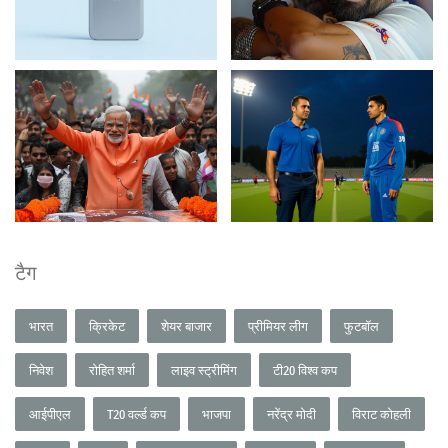
टैग
भारत
क्रिकेट
शेयर बाजार
प्रीमियर लीग
फुटबॉल
निवेश
रोहित शर्मा
लाइव स्ट्रीमिंग
टी20 विश्व कप
आईपीएल
T20 वर्ल्ड कप
भाजपा
नरेंद्र मोदी
विराट कोहली