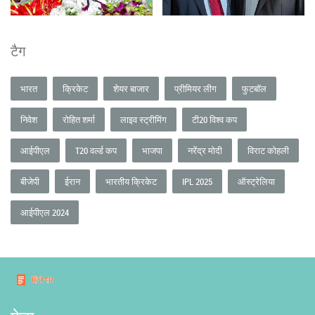
टैग
भारत
क्रिकेट
शेयर बाजार
प्रीमियर लीग
फुटबॉल
निवेश
रोहित शर्मा
लाइव स्ट्रीमिंग
टी20 विश्व कप
आईपीएल
T20 वर्ल्ड कप
भाजपा
नरेंद्र मोदी
विराट कोहली
बीजेपी
ईरान
भारतीय क्रिकेट
IPL 2025
ऑस्ट्रेलिया
आईपीएल 2024