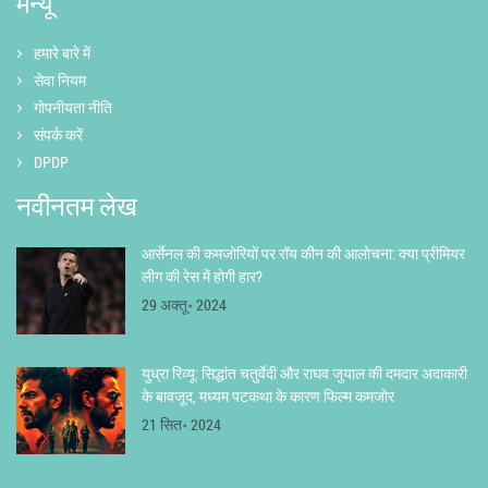
मेन्यू
हमारे बारे में
सेवा नियम
गोपनीयता नीति
संपर्क करें
DPDP
नवीनतम लेख
आर्सेनल की कमजोरियों पर रॉय कीन की आलोचना: क्या प्रीमियर
लीग की रेस में होगी हार?
29 अक्तू॰ 2024
युध्रा रिव्यू: सिद्धांत चतुर्वेदी और राघव जुयाल की दमदार अदाकारी
के बावजूद, मध्यम पटकथा के कारण फिल्म कमजोर
21 सित॰ 2024