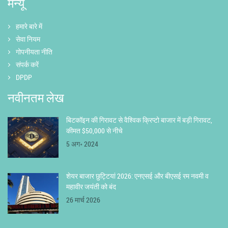
मेन्यू
हमारे बारे में
सेवा नियम
गोपनीयता नीति
संपर्क करें
DPDP
नवीनतम लेख
बिटकॉइन की गिरावट से वैश्विक क्रिप्टो बाजार में बड़ी गिरावट,
कीमत $50,000 से नीचे
5 अग॰ 2024
शेयर बाजार छुट्टियां 2026: एनएसई और बीएसई रम नवमी व
महावीर जयंती को बंद
26 मार्च 2026