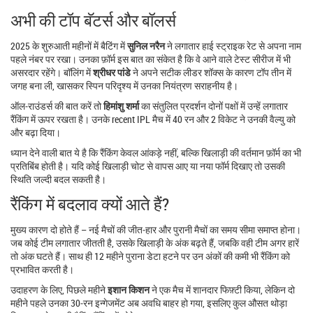
अभी की टॉप बॅटर्स और बॉलर्स
2025 के शुरुआती महीनों में बैटिंग में
सुनिल नरैन
ने लगातार हाई स्ट्राइक रेट से अपना नाम
पहले नंबर पर रखा। उनका फ़ॉर्म इस बात का संकेत है कि वे आने वाले टेस्ट सीरीज में भी
असरदार रहेंगे। बॉलिंग में
श्रीधर पांडे
ने अपने सटीक लीडर शॉक्स के कारण टॉप तीन में
जगह बना ली, खासकर स्पिन परिदृश्य में उनका नियंत्रण सराहनीय है।
ऑल‑राउंडर्स की बात करें तो
हिमांशु शर्मा
का संतुलित प्रदर्शन दोनों पक्षों में उन्हें लगातार
रैंकिंग में ऊपर रखता है। उनके recent IPL मैच में 40 रन और 2 विकेट ने उनकी वैल्यु को
और बढ़ा दिया।
ध्यान देने वाली बात ये है कि रैंकिंग केवल आंकड़े नहीं, बल्कि खिलाड़ी की वर्तमान फ़ॉर्म का भी
प्रतिबिंब होती है। यदि कोई खिलाड़ी चोट से वापस आए या नया फॉर्म दिखाए तो उसकी
स्थिति जल्दी बदल सकती है।
रैंकिंग में बदलाव क्यों आते हैं?
मुख्य कारण दो होते हैं – नई मैचों की जीत‑हार और पुरानी मैचों का समय सीमा समाप्त होना।
जब कोई टीम लगातार जीतती है, उसके खिलाड़ी के अंक बढ़ते हैं, जबकि वही टीम अगर हारें
तो अंक घटते हैं। साथ ही 12 महीने पुराना डेटा हटने पर उन अंकों की कमी भी रैंकिंग को
प्रभावित करती है।
उदाहरण के लिए, पिछले महीने
इशान किशन
ने एक मैच में शानदार फिफ़्टी किया, लेकिन दो
महीने पहले उनका 30‑रन इन्गेजमेंट अब अवधि बाहर हो गया, इसलिए कुल औसत थोड़ा