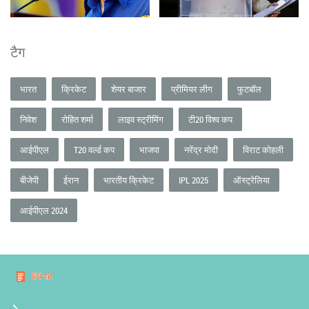
टैग
भारत
क्रिकेट
शेयर बाजार
प्रीमियर लीग
फुटबॉल
निवेश
रोहित शर्मा
लाइव स्ट्रीमिंग
टी20 विश्व कप
आईपीएल
T20 वर्ल्ड कप
भाजपा
नरेंद्र मोदी
विराट कोहली
बीजेपी
ईरान
भारतीय क्रिकेट
IPL 2025
ऑस्ट्रेलिया
आईपीएल 2024