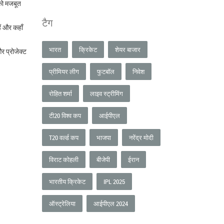
 को मजबूत
टैग
ैं और कहाँ
भारत
क्रिकेट
शेयर बाजार
र प्रोजेक्ट
प्रीमियर लीग
फुटबॉल
निवेश
रोहित शर्मा
लाइव स्ट्रीमिंग
टी20 विश्व कप
आईपीएल
T20 वर्ल्ड कप
भाजपा
नरेंद्र मोदी
विराट कोहली
बीजेपी
ईरान
भारतीय क्रिकेट
IPL 2025
ऑस्ट्रेलिया
आईपीएल 2024