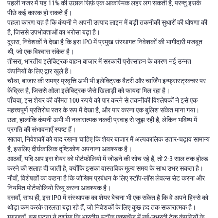
पहली नजर में यह 11% की उछाल सिर्फ़ एक आकस्मिक लहर लग सकती है, परन्तु इसके
पीछे कई कारक हो सकते हैं।
पहला कारण यह है कि कंपनी ने अपनी उत्पाद लाइन में बड़ी तकनीकी सुधारों की घोषणा की
है, जिससे उपभोक्ताओं का भरोसा बढ़ा है।
दूसरा, निवेशकों ने देखा है कि इस IPO में प्रमुख संस्थागत निवेशकों की भागीदारी मजबूत
थी, जो एक विश्वास संकेत है।
तीसरा, भारतीय इलेक्ट्रिक वाहन बाजार में सरकारी प्रोत्साहन के कारण नई उन्नत
कंपनियों के लिए द्वार खुले हैं।
चौथा, बाजार की समग्र प्रवृत्ति अभी भी इलेक्ट्रिक बैटरी और चार्जिंग इन्फ्रास्ट्रक्चर पर
केंद्रित है, जिससे ओला इलेक्ट्रिक जैसे खिलाड़ी को फायदा मिल रहा है।
पाँचवा, इस शेयर की कीमत 100 रुपये को पार करने से तकनीकी विश्लेषकों ने इसे एक
महत्त्वपूर्ण प्रतिरोध स्तर के रूप में देखा है, और पार करना एक बुलिश संकेत माना गया।
छठा, हालांकि कंपनी अभी भी नकारात्मक नकदी प्रवाह से जूझ रही है, लेकिन भविष्य में
प्रगति की संभावनाएँ स्पष्ट हैं।
सातवा, निवेशकों को याद रखना चाहिए कि शेयर बाजार में अल्पकालिक उतार-चढ़ाव सामान्य
है, इसलिए दीर्घकालिक दृष्टिकोण अपनाना आवश्यक है।
आठवाँ, यदि आप इस शेयर को पोर्टफोलियो में जोड़ने की सोच रहे हैं, तो 2-3 साल तक होल्ड
करने की सलाह दी जाती है, क्योंकि इसका वास्तविक मूल्य समय के साथ उभर सकता है।
नौवाँ, विशेषज्ञों का कहना है कि जोखिम प्रबंधन के लिए स्टॉप-लॉस लेवल्स सेट करना और
नियमित पोर्टफोलियो रिव्यू करना आवश्यक है।
दसवाँ, साथ ही, इस IPO में संस्थापक का शेयर बेचना भी एक संकेत है कि वे अपने हिस्से को
थोड़ा कम करके तरलता बढ़ा रहे हैं, जो निवेशकों के लिए कुछ हद तक सकारात्मक है।
ग्यारहवाँ, इस घटना ने दर्शाया कि भारतीय स्टॉक एक्सचेंज में नई-उभरती टेक कंपनियों के