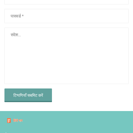
टिप्पणियाँ सबमिट करें