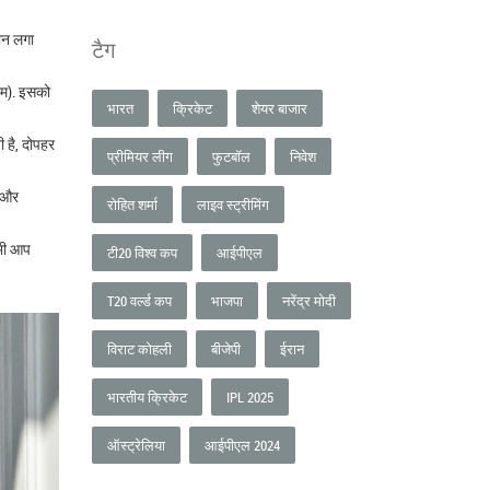
मान लगा
टैग
चिम). इसको
भारत
क्रिकेट
शेयर बाजार
 है, दोपहर
प्रीमियर लीग
फुटबॉल
निवेश
ा और
रोहित शर्मा
लाइव स्ट्रीमिंग
 भी आप
टी20 विश्व कप
आईपीएल
T20 वर्ल्ड कप
भाजपा
नरेंद्र मोदी
विराट कोहली
बीजेपी
ईरान
भारतीय क्रिकेट
IPL 2025
ऑस्ट्रेलिया
आईपीएल 2024