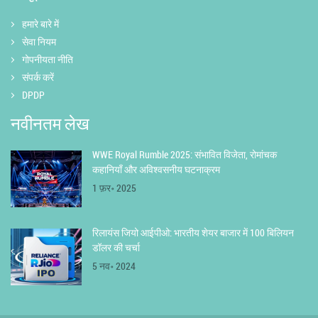
हमारे बारे में
सेवा नियम
गोपनीयता नीति
संपर्क करें
DPDP
नवीनतम लेख
WWE Royal Rumble 2025: संभावित विजेता, रोमांचक
कहानियाँ और अविश्वसनीय घटनाक्रम
1 फ़र॰ 2025
रिलायंस जियो आईपीओ: भारतीय शेयर बाजार में 100 बिलियन
डॉलर की चर्चा
5 नव॰ 2024