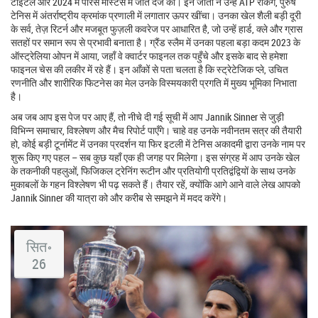
टाइटल और 2024 में पैरिस मास्टर्स में जीत दर्ज की। इन जीतों ने उन्हें
ATP रैंकिंग
,
पुरुष
टेनिस में अंतर्राष्ट्रीय क्रमांक प्रणाली
में लगातार ऊपर खींचा। उनका खेल शैली बड़ी दूरी
के सर्व, तेज़ रिटर्न और मजबूत फुज़ली कवरेज पर आधारित है, जो उन्हें हार्ड, क्ले और ग्रास
सतहों पर समान रूप से प्रभावी बनाता है। ग्रैंड स्लैम में उनका पहला बड़ा कदम 2023 के
ऑस्ट्रेलिया ओपन में आया, जहाँ वे क्वार्टर फाइनल तक पहुँचे और इसके बाद से हमेशा
फाइनल चेस की लकीर में रहे हैं। इन आँकों से पता चलता है कि
स्ट्रेटेजिक प्ले
,
उचित
रणनीति और शारीरिक फिटनेस का मेल
उनके विस्मयकारी प्रगति में मुख्य भूमिका निभाता
है।
अब जब आप इस पेज पर आए हैं, तो नीचे दी गई सूची में आप Jannik Sinner से जुड़ी
विभिन्न समाचार, विश्लेषण और मैच रिपोर्ट पाएँगे। चाहे वह उनके नवीनतम सत्र की तैयारी
हो, कोई बड़ी टूर्नामेंट में उनका प्रदर्शन या फिर इटली में टेनिस अकादमी द्वारा उनके नाम पर
शुरू किए गए पहल – सब कुछ यहाँ एक ही जगह पर मिलेगा। इस संग्रह में आप उनके खेल
के तकनीकी पहलुओं, फिजिकल ट्रेनिंग रूटीन और प्रतियोगी प्रतिद्वंद्वियों के साथ उनके
मुकाबलों के गहन विश्लेषण भी पढ़ सकते हैं। तैयार रहें, क्योंकि आगे आने वाले लेख आपको
Jannik Sinner की यात्रा को और करीब से समझने में मदद करेंगे।
सित॰
26