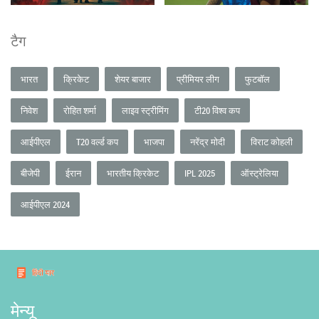
टैग
भारत
क्रिकेट
शेयर बाजार
प्रीमियर लीग
फुटबॉल
निवेश
रोहित शर्मा
लाइव स्ट्रीमिंग
टी20 विश्व कप
आईपीएल
T20 वर्ल्ड कप
भाजपा
नरेंद्र मोदी
विराट कोहली
बीजेपी
ईरान
भारतीय क्रिकेट
IPL 2025
ऑस्ट्रेलिया
आईपीएल 2024
मेन्यू