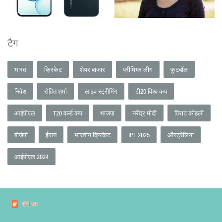
टैग
भारत
क्रिकेट
शेयर बाजार
प्रीमियर लीग
फुटबॉल
निवेश
रोहित शर्मा
लाइव स्ट्रीमिंग
टी20 विश्व कप
आईपीएल
T20 वर्ल्ड कप
भाजपा
नरेंद्र मोदी
विराट कोहली
बीजेपी
ईरान
भारतीय क्रिकेट
IPL 2025
ऑस्ट्रेलिया
आईपीएल 2024