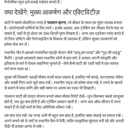
पैनोरमिक व्यूज इसे वाकई मज़ेदार बनाते हैं।
क्या देखेंगे: मुख्य आकर्षण और एक्टिविटीज़
घाटी में सबसे लोकप्रिय जगह है
गालवान झरना
, जो बौछार के साथ एक सुंदर तालाब बनाता
है—फोटोग्राफी प्रेमियों के लिए स्वर्ग। इसके अलावा, आप ट्रेकिंग कर
शिखर रैप्टोर
तक जा
सकते हैं, जहाँ से पूरे क्षेत्र का 360‑डिग्री दृश्य दिखता है। अगर आप एडवेंचर पसंद करते हैं
तो रिवर राफ्टिंग और पैराग्लाइडिंग के विकल्प भी उपलब्ध हैं, लेकिन सुरक्षा उपकरणों को
हमेशा चेक कर लें।
स्थानीय गाँव में आपको पारम्परिक पहाड़ी भोजन जैसे “आलू का पराठा” और “गुड़ की लड्डू”
मिलेंगे। इनको आज़माते समय स्थानीय लोगों से बात करें, वे अक्सर अपनी संस्कृति और
इतिहास के बारे में रोचक कहानियां सुनाते हैं—जैसे कैसे घाटी को 19वीं सदी में एक व्यापार
मार्ग माना जाता था।
सुरक्षा की दिक्कतें: पहाड़ी मौसम जल्दी बदल सकता है, इसलिए गर्म कपड़े, वाटरप्रूफ़ जैकेट
और अच्छी ग्रिप वाले जूते साथ रखें। स्थानीय गाइड को हमेशा साथ रखें; वे रास्ते के खतरों
से बचाने में मदद करेंगे और सही समय पर आराम का स्थल भी दिखाएंगे।
गालवान घाटी की यात्रा योजना बनाते समय मौसम रिपोर्ट देखें—जून‑सितम्बर सबसे उपयुक्त
होते हैं, जब धुंध कम होती है और ट्रेकिंग आसान रहती है। अगर आप ऑफ‑सीजन में जाना
चाहते हैं तो ठंडी रातों के लिए अतिरिक्त ब्लैंकट रखें।
एक बात याद रखें: यह जगह अभी भी बहुत कम ज्ञात है, इसलिए साफ़‑सफ़ाई का ख़्याल रखें।
अपने कचरे को ले जाएँ या स्थानीय बिन में फेंकेँ, ताकि प्राकृतिक सुंदरता बनी रहे और अगली
पीढ़ी भी इसका आनंद ले सके।