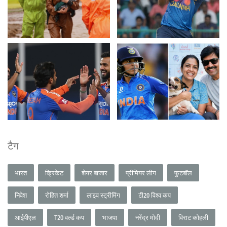
टैग
भारत
क्रिकेट
शेयर बाजार
प्रीमियर लीग
फुटबॉल
निवेश
रोहित शर्मा
लाइव स्ट्रीमिंग
टी20 विश्व कप
आईपीएल
T20 वर्ल्ड कप
भाजपा
नरेंद्र मोदी
विराट कोहली