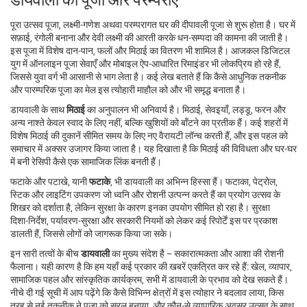
पूरा उत्सव
पूजा
,
लक्ष्मी‑गणेश अथवा परम्परागत घर की दीपावली पूजा
से शुरू होता है। घर में
सफ़ाई, रंगोली बनाना और देवी लक्ष्मी की आरती करके धन‑सम्पदा की कामना की जाती है।
इस पूजा में विशेष दान‑पान, फलों और मिठाई का वितरण भी शामिल है। आजकल डिजिटल
युग में ऑनलाइन पूजा सेवाएँ और मोबाइल ऐप‑आधारित रिमाइंडर भी लोकप्रिय हो रहे हैं,
जिससे युवा वर्ग भी आसानी से भाग लेता है। कई लेख बताते हैं कि कैसे आधुनिक तकनीक
और पारम्परिक पूजा का मेल इस त्योहारी माहौल को और भी समृद्ध बनाता है।
डायवाली के साथ
मिठाई
का अनुपालन भी अनिवार्य है।
मिठाई
,
सेवइयाँ, लड्डू, फरन और
अन्य नाश्ते
केवल स्वाद के लिए नहीं, बल्कि खुशियों को बाँटने का प्रतीक हैं। कई शहरों में
विशेष मिठाई की दुकानें सीमित समय के लिए नए वैरायटी लॉन्च करती हैं, और इस पहल को
समाचार में अक्सर उजागर किया जाता है। यह दिखाता है कि मिठाई की विविधता और घर‑घर
में बनी रेसिपी कैसे एक सामाजिक लिंक बनती हैं।
फटाके और पटाखे, यानी
फटाके
, भी डायवाली का अभिन्न हिस्सा हैं।
फटाका
,
पेट्रोल,
स्टिक और लाइटिंग उपकरण जो ध्वनि और रोशनी उत्पन्न करते हैं
का प्रयोग उत्सव के
शिखर को दर्शाता है, लेकिन सुरक्षा के कारण इनका उपयोग सीमित हो रहा है। सुरक्षा
दिशा‑निर्देश, पर्यावरण‑सुरक्षा और सरकारी नियमों को लेकर कई रिपोर्टें इस पर प्रकाश
डालती हैं, जिससे लोगों को जागरूक किया जा सके।
इन सारी तत्वों के बीच
डायवाली
का मुख्य संदेश है – सकारात्मकता और आशा की रोशनी
फैलाना। यही कारण है कि हम यहाँ कई प्रकार की खबरें एकत्रित कर रहे हैं: खेल, व्यापार,
सामाजिक पहल और सांस्कृतिक कार्यक्रम, सभी में डायवाली के प्रभाव को देख सकते हैं।
नीचे दी गई सूची में आप पढ़ेंगे कि कैसे विभिन्न क्षेत्रों में इस त्योहार ने बदलाव लाया, किस
तरह से नई तकनीक ने पूजा को सरल बनाया, और कौन‑से व्यापारिक अवसर उत्सव के साथ