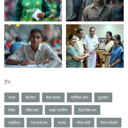
टैग
भारत
क्रिकेट
शेयर बाजार
प्रीमियर लीग
फुटबॉल
निवेश
रोहित शर्मा
लाइव स्ट्रीमिंग
टी20 विश्व कप
आईपीएल
T20 वर्ल्ड कप
भाजपा
नरेंद्र मोदी
विराट कोहली