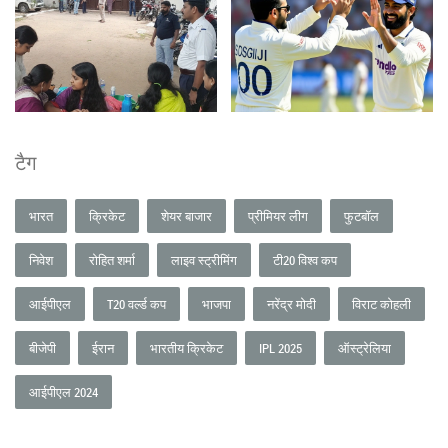
टैग
भारत
क्रिकेट
शेयर बाजार
प्रीमियर लीग
फुटबॉल
निवेश
रोहित शर्मा
लाइव स्ट्रीमिंग
टी20 विश्व कप
आईपीएल
T20 वर्ल्ड कप
भाजपा
नरेंद्र मोदी
विराट कोहली
बीजेपी
ईरान
भारतीय क्रिकेट
IPL 2025
ऑस्ट्रेलिया
आईपीएल 2024