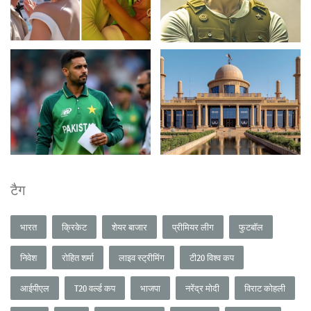
टैग
भारत
क्रिकेट
शेयर बाजार
प्रीमियर लीग
फुटबॉल
निवेश
रोहित शर्मा
लाइव स्ट्रीमिंग
टी20 विश्व कप
आईपीएल
T20 वर्ल्ड कप
भाजपा
नरेंद्र मोदी
विराट कोहली