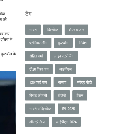
टैग
दमिक
ेश की
भारत
क्रिकेट
शेयर बाजार
िश्व कप
एशिया में
प्रीमियर लीग
फुटबॉल
निवेश
ा फुटबॉल के
रोहित शर्मा
लाइव स्ट्रीमिंग
टी20 विश्व कप
आईपीएल
T20 वर्ल्ड कप
भाजपा
नरेंद्र मोदी
विराट कोहली
बीजेपी
ईरान
भारतीय क्रिकेट
IPL 2025
ऑस्ट्रेलिया
आईपीएल 2024