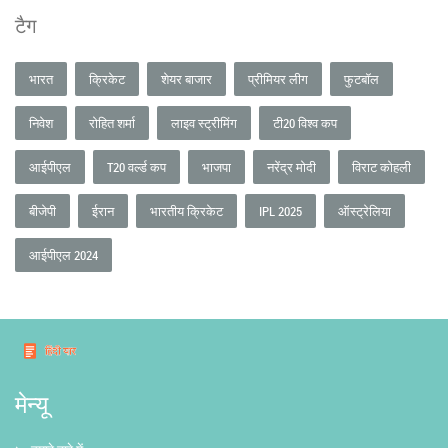
टैग
भारत
क्रिकेट
शेयर बाजार
प्रीमियर लीग
फुटबॉल
निवेश
रोहित शर्मा
लाइव स्ट्रीमिंग
टी20 विश्व कप
आईपीएल
T20 वर्ल्ड कप
भाजपा
नरेंद्र मोदी
विराट कोहली
बीजेपी
ईरान
भारतीय क्रिकेट
IPL 2025
ऑस्ट्रेलिया
आईपीएल 2024
मेन्यू