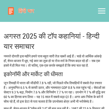
अगस्त 2025 की टॉप कहानियां - हिन्दी
यार समाचार
नमस्ते दोस्तों! इस महीने हमारे पास बहुत सारी तेज़ खबरें आई हैं। चाहे वो आर्थिक आंकड़े
हों, शेयर‑बाजार में धूम, नई कार का लुक हो या रोज‑मर्रा के नियम बदल रहे हों – सब एक
हफ़्ते में ही मिल गया। तो चलिए, एक‑एक करके समझते हैं कि क्या चल रहा है.
इकोनॉमी और मार्केट की धीमता
जून तिमाही में भारत की जीडीपी 7.8 % रही, जो पिछले पाँच तिमाहियों में सबसे तेज़ रफ्तार
है। अनुमानित 6.5 % से काफी ऊपर, और नाममात्र GDP 8.8 % तक पहुंच गई। सेवाओं का
सेक्टर 9.3 % बढ़ा, निर्माण 7.6 % और विनिर्माण 7.7 % पर रहा। उपभोग ने 7 % की वृद्धि कर
60 % का हिस्सा बना लिया – यह 15 साल में सबसे बड़ा Q1 है। अगर आप निवेश के बारे में
सोच रहे हैं, तो इस डेटा से पता चलता है कि उपभोक्ता क्षेत्र अभी भी भरोसेमंद है।
साथ ही, शेयर‑बाजार में “ब्लैक मंडे 2.0” की बात चल रही है। 1987 की 22.6 % गिरावट की