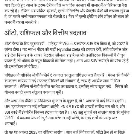
याद दिलाते हुए, आज के ट्रम्प‑टैरीफ जैसे व्यापारिक बदलाव भी बाजार में अनिश्चितता पैदा
कर रहे हैं। लेकिन अब सर्किट‑ब्रेकर्स, एल्गो मॉनिटरिंग और केंद्रीय बैंकों की तरलता सुविधा
है, जो पहले जैसी नकारात्मकता को रोकती है। फिर भी एल्गो ट्रेडिंग और डॉलर की चाल को
नजर में रखना जरूरी है।
ऑटो, राशिफल और वित्तीय बदलाव
ऑटो फ़ैन्स के लिए ख़ुशखबरी – महिंद्रा ने Vision S कंसेप्ट SUV पेश किया है, जो 2027 में
लॉन्च होगा। यह सब‑4 मीटर की गाड़ी Hyundai Creta को टक्कर देगी, लंबी व्हीलबेस और
हाई‑टेक डिजाइन के साथ। पेट्रोल, डीजल, हाइब्रिड और इलेक्ट्रिक विकल्पों में से चुन
सकते हैं, तो भविष्य के फ़्यूल विकल्पों की चिंता नहीं। अगर आप SUV खरीदने की सोच रहे हैं
तो इस मॉडल को देखिए।
राशिफ़ल के शौकीन लोगों के लिये 6 अगस्त का तुला राशिफ़ल बस तैयार है। मंगल की स्थिति
के कारण करियर में नई सफलताएँ मिलने की संभावना है, साथ ही आर्थिक लाभ भी मिल
सकता है। लेकिन मां‑बेटी के बीच मतभेद का खतरा है, इसलिए संवाद खुला रखें। निवेश की
योजना बनाते समय संतुलन बनाना न भूलें।
और अगर आप बैंकिंग या डिजिटल भुगतान के यूज़र हैं, तो 1 अगस्त से कई नियम बदलेंगे।
UPI ट्रांजेक्शन पर नई सख्तियां आएँगी, PNB ने KYC की आखरी तारीख तय की है, और
SBI कार्ड में इंश्योरेंस विकल्प हटाया जा रहा है। FASTag यूज़र्स को सालाना पास की सुविधा
मिलेगी। ये बदलाव आपको खुले‑आम परेशान नहीं करेंगे, बस नई शर्तों को समझ कर
अपनाएँ।
तो यह था अगस्त 2025 का संक्षिप्त सारांश। आप चाहे निवेशक हों, ऑटो फ़ैन हों या सिर्फ़