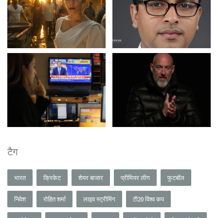
टैग
भारत
क्रिकेट
शेयर बाजार
प्रीमियर लीग
फुटबॉल
निवेश
रोहित शर्मा
लाइव स्ट्रीमिंग
टी20 विश्व कप