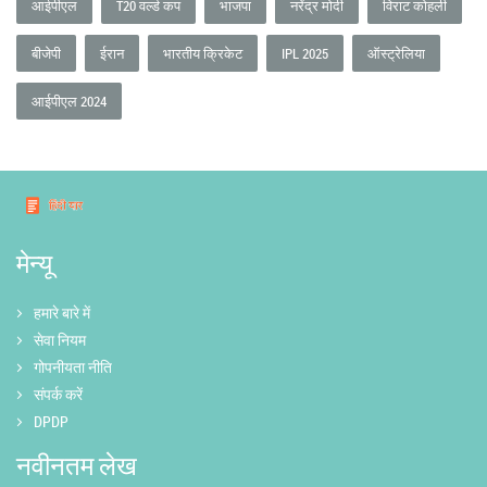
आईपीएल
T20 वर्ल्ड कप
भाजपा
नरेंद्र मोदी
विराट कोहली
बीजेपी
ईरान
भारतीय क्रिकेट
IPL 2025
ऑस्ट्रेलिया
आईपीएल 2024
मेन्यू
हमारे बारे में
सेवा नियम
गोपनीयता नीति
संपर्क करें
DPDP
नवीनतम लेख