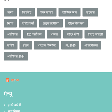
भारत
क्रिकेट
शेयर बाजार
प्रीमियर लीग
फुटबॉल
निवेश
रोहित शर्मा
लाइव स्ट्रीमिंग
टी20 विश्व कप
आईपीएल
T20 वर्ल्ड कप
भाजपा
नरेंद्र मोदी
विराट कोहली
बीजेपी
ईरान
भारतीय क्रिकेट
IPL 2025
ऑस्ट्रेलिया
आईपीएल 2024
मेन्यू
हमारे बारे में
सेवा नियम