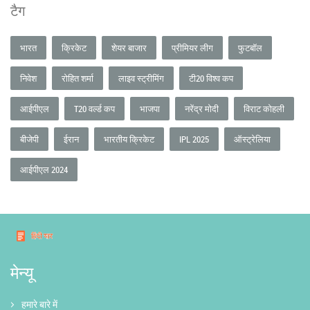
टैग
भारत
क्रिकेट
शेयर बाजार
प्रीमियर लीग
फुटबॉल
निवेश
रोहित शर्मा
लाइव स्ट्रीमिंग
टी20 विश्व कप
आईपीएल
T20 वर्ल्ड कप
भाजपा
नरेंद्र मोदी
विराट कोहली
बीजेपी
ईरान
भारतीय क्रिकेट
IPL 2025
ऑस्ट्रेलिया
आईपीएल 2024
मेन्यू
हमारे बारे में