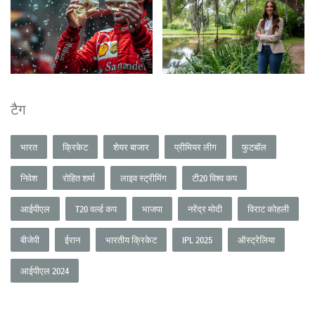
टैग
भारत
क्रिकेट
शेयर बाजार
प्रीमियर लीग
फुटबॉल
निवेश
रोहित शर्मा
लाइव स्ट्रीमिंग
टी20 विश्व कप
आईपीएल
T20 वर्ल्ड कप
भाजपा
नरेंद्र मोदी
विराट कोहली
बीजेपी
ईरान
भारतीय क्रिकेट
IPL 2025
ऑस्ट्रेलिया
आईपीएल 2024