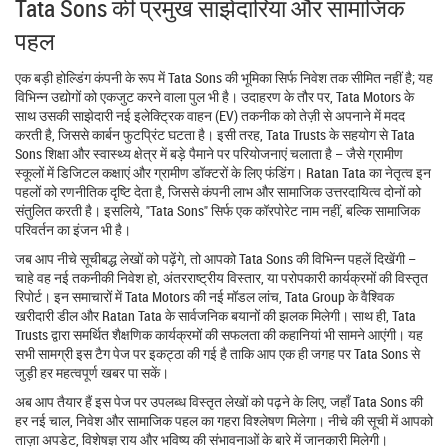
Tata Sons की प्रमुख साझेदारियां और सामाजिक
पहल
एक बड़ी होल्डिंग कंपनी के रूप में Tata Sons की भूमिका सिर्फ निवेश तक सीमित नहीं है; यह
विभिन्न उद्योगों को एकजुट करने वाला पुल भी है। उदाहरण के तौर पर, Tata Motors के
साथ उसकी साझेदारी नई इलेक्ट्रिक वाहन (EV) तकनीक को तेज़ी से अपनाने में मदद
करती है, जिससे कार्बन फुटप्रिंट घटता है। इसी तरह, Tata Trusts के सहयोग से Tata
Sons शिक्षा और स्वास्थ्य क्षेत्र में बड़े पैमाने पर परियोजनाएं चलाता है – जैसे ग्रामीण
स्कूलों में डिजिटल कक्षाएं और ग्रामीण डॉक्टरों के लिए फंडिंग। Ratan Tata का नेतृत्व इन
पहलों को रणनीतिक दृष्टि देता है, जिससे कंपनी लाभ और सामाजिक उत्तरदायित्व दोनों को
संतुलित करती है। इसलिये, "Tata Sons" सिर्फ एक कॉरपोरेट नाम नहीं, बल्कि सामाजिक
परिवर्तन का इंजन भी है।
जब आप नीचे सूचीबद्ध लेखों को पढ़ेंगे, तो आपको Tata Sons की विभिन्न पहलें दिखेंगी –
चाहे वह नई तकनीकी निवेश हो, अंतरराष्ट्रीय विस्तार, या परोपकारी कार्यक्रमों की विस्तृत
रिपोर्ट। इन समाचारों में Tata Motors की नई मॉडल लांच, Tata Group के वैश्विक
खरीदारी डील और Ratan Tata के सार्वजनिक बयानों की झलक मिलेगी। साथ ही, Tata
Trusts द्वारा समर्थित शैक्षणिक कार्यक्रमों की सफलता की कहानियां भी सामने आएंगी। यह
सभी सामग्री इस टैग पेज पर इकट्ठा की गई है ताकि आप एक ही जगह पर Tata Sons से
जुड़ी हर महत्वपूर्ण खबर पा सकें।
अब आप तैयार हैं इस पेज पर उपलब्ध विस्तृत लेखों को पढ़ने के लिए, जहाँ Tata Sons की
हर नई चाल, निवेश और सामाजिक पहल का गहरा विश्लेषण मिलेगा। नीचे की सूची में आपको
ताज़ा अपडेट, विशेषज्ञ राय और भविष्य की संभावनाओं के बारे में जानकारी मिलेगी।