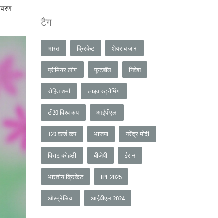
विवरण
टैग
भारत
क्रिकेट
शेयर बाजार
प्रीमियर लीग
फुटबॉल
निवेश
रोहित शर्मा
लाइव स्ट्रीमिंग
टी20 विश्व कप
आईपीएल
T20 वर्ल्ड कप
भाजपा
नरेंद्र मोदी
विराट कोहली
बीजेपी
ईरान
भारतीय क्रिकेट
IPL 2025
ऑस्ट्रेलिया
आईपीएल 2024