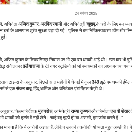
24 नवंबर 2025
िन
, अभिनेता
अजित कुमार
,
अरविंद स्वामी
और अभिनेत्री
खुशबू
के घरों के लिए बम धम
इन घरों के आसपास तुरंत सुरक्षा बढ़ा दी गई। पुलिस ने बम निष्क्रियकरण टीम और 
हुईं।
ो, अजित कुमार के तिरुवन्मियूर निवास पर भी एक बम धमकी आई थी। उस बार भी पुल
सिद्ध संगीतकार
इलैयाराजा
के टी नगर स्टूडियो को भी बम धमकी का लक्ष्य बनाया गया
्तान टाइम्स के अनुसार, पिछले सात महीनों में चेन्नई में कुल
343
झूठे बम धमकी ईमेल 
िनमें से एक
सेकर बाबू
, हिंदू धार्मिक और चैरिटेबल एंडोमेंट्स मंत्री थे।
े अनुसार, फिल्म निर्देशक
मुरुगदोस
, अभिनेत्री
राम्या कृष्णन
और निर्माता
एस वी शेखर
क
ी धमकी को हल्के में नहीं लेते। चाहे वह झूठी हो या असली, हम जांच करते हैं।"
 मानना है कि ये आरोपी अज्ञात हैं, लेकिन उनकी तकनीकी योग्यता बहुत अच्छी है। वे 