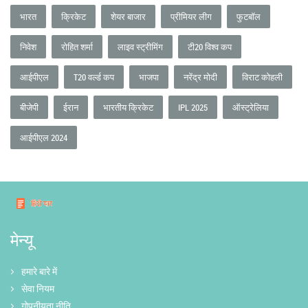
भारत
क्रिकेट
शेयर बाजार
प्रीमियर लीग
फुटबॉल
निवेश
रोहित शर्मा
लाइव स्ट्रीमिंग
टी20 विश्व कप
आईपीएल
T20 वर्ल्ड कप
भाजपा
नरेंद्र मोदी
विराट कोहली
बीजेपी
ईरान
भारतीय क्रिकेट
IPL 2025
ऑस्ट्रेलिया
आईपीएल 2024
मेन्यू
हमारे बारे में
सेवा नियम
गोपनीयता नीति