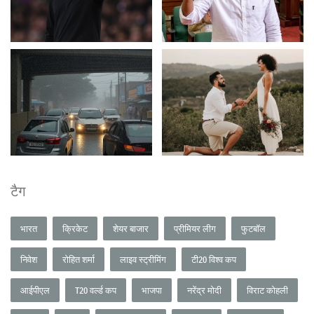
टैग
भारत
क्रिकेट
शेयर बाजार
प्रीमियर लीग
फुटबॉल
निवेश
रोहित शर्मा
लाइव स्ट्रीमिंग
टी20 विश्व कप
आईपीएल
T20 वर्ल्ड कप
भाजपा
नरेंद्र मोदी
विराट कोहली