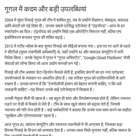
गूगल में कदम और बड़ी उपलब्धियां
2004 में सुंदर पिचाई गूगल की टीम में शामिल हुए, तब से उन्होंने विज्ञापन, मोबाइल, क्लाउड
आदि क्षेत्रों को नई दिशा दी। उनका सबसे प्रसिद्ध प्रोजेक्ट है "एंड्रॉयड"—आज के हर
स्मार्टफ़ोन का दिल। एंड्रॉयड को उन्होंने सिर्फ़ एक ऑपरेटिंग सिस्टम नहीं, बल्कि एप्प
इकोसिस्टम बनाकर गूगल की शक्ति बढ़ाई।
2015 में स्टीव जॉब्स के बाद सुन्दर पिचाई को सीईओ बनाया गया। इस पद पर आने से पहले
वे सीटीओ (मुख्य तकनीकी अधिकारी) थे, जहाँ उन्होंने AI और क्लाउड कंप्यूटिंग में भारी
निवेश किया। उनके नेतृत्व में गूगल ने "गूगल असिस्टेंट", "Google Cloud Platform" जैसी
सेवाओं को लॉन्च किया जो आज उद्योग मानकों बन गईं।
पिचाई की टीम अक्सर डेटा‑ड्रिवेन फैसले लेती है, इसलिए कंपनी का हर नया प्रोडक्ट
उपयोगकर्ता के व्यवहार पर आधारित होता है। यह तरीका गूगल को प्रतिस्पर्धियों से आगे
रखता है। उनका मानना है कि "टेक्नोलॉजी इंसान को बेहतर बनानी चाहिए, न कि उसे
जकड़नी चाहिए"—यह विचार उनके कई प्रोजेक्ट्स में दिखता है।
उनकी नेतृत्व शैली भी खास है। वह बहुत ही शांत और विश्लेषणात्मक होते हैं, लेकिन जरूरत
पड़ने पर तेज़ी से फैसले ले लेते हैं। टीम के साथ खुले संवाद को बढ़ावा देते हैं, जिससे
नवाचार की गति तेज होती है। कई कर्मचारियों ने बताया कि उनके पास काम करने का माहौल
"सुरक्षित और प्रेरणादायक" रहता है।
आज गूगल AI, क्वांटम कंप्यूटिंग और स्वास्थ्य तकनीकों में भी अग्रसर है, जिसका बड़ा
हिस्सा पिचाई के विज़न को धन्यवाद देता है। उनका लक्ष्य सिर्फ़ मुनाफा नहीं, बल्कि समाज के
लिए उपयोगी टेक्नोलॉजी बनाना है।