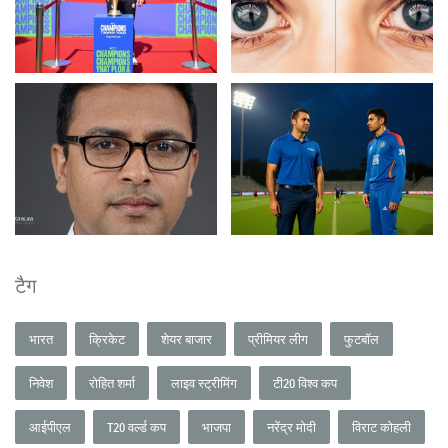
टैग
भारत
क्रिकेट
शेयर बाजार
प्रीमियर लीग
फुटबॉल
निवेश
रोहित शर्मा
लाइव स्ट्रीमिंग
टी20 विश्व कप
आईपीएल
T20 वर्ल्ड कप
भाजपा
नरेंद्र मोदी
विराट कोहली