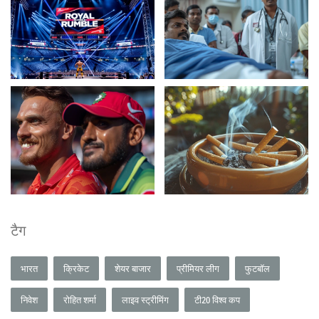
टैग
भारत
क्रिकेट
शेयर बाजार
प्रीमियर लीग
फुटबॉल
निवेश
रोहित शर्मा
लाइव स्ट्रीमिंग
टी20 विश्व कप