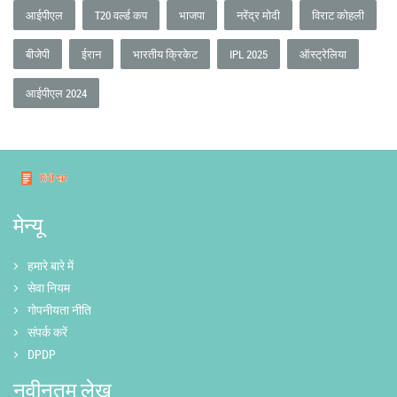
आईपीएल
T20 वर्ल्ड कप
भाजपा
नरेंद्र मोदी
विराट कोहली
बीजेपी
ईरान
भारतीय क्रिकेट
IPL 2025
ऑस्ट्रेलिया
आईपीएल 2024
मेन्यू
हमारे बारे में
सेवा नियम
गोपनीयता नीति
संपर्क करें
DPDP
नवीनतम लेख