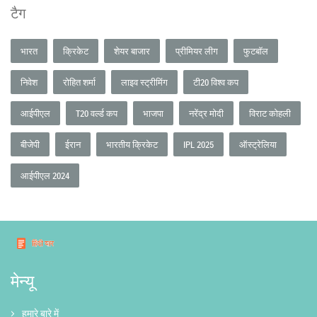
टैग
भारत
क्रिकेट
शेयर बाजार
प्रीमियर लीग
फुटबॉल
निवेश
रोहित शर्मा
लाइव स्ट्रीमिंग
टी20 विश्व कप
आईपीएल
T20 वर्ल्ड कप
भाजपा
नरेंद्र मोदी
विराट कोहली
बीजेपी
ईरान
भारतीय क्रिकेट
IPL 2025
ऑस्ट्रेलिया
आईपीएल 2024
मेन्यू
हमारे बारे में