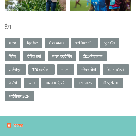
टैग
भारत
क्रिकेट
शेयर बाजार
प्रीमियर लीग
फुटबॉल
निवेश
रोहित शर्मा
लाइव स्ट्रीमिंग
टी20 विश्व कप
आईपीएल
T20 वर्ल्ड कप
भाजपा
नरेंद्र मोदी
विराट कोहली
बीजेपी
ईरान
भारतीय क्रिकेट
IPL 2025
ऑस्ट्रेलिया
आईपीएल 2024