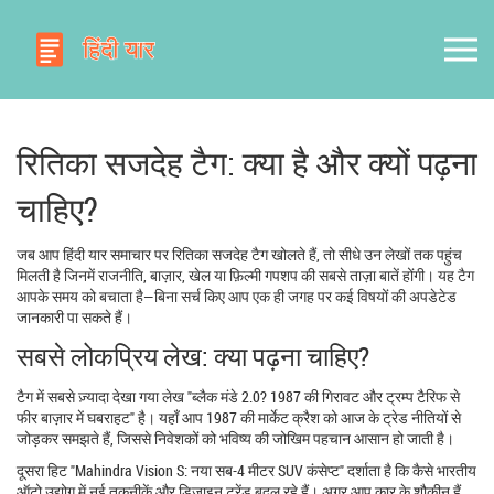
रितिका सजदेह टैग: क्या है और क्यों पढ़ना
चाहिए?
जब आप हिंदी यार समाचार पर रितिका सजदेह टैग खोलते हैं, तो सीधे उन लेखों तक पहुंच
मिलती है जिनमें राजनीति, बाज़ार, खेल या फ़िल्मी गपशप की सबसे ताज़ा बातें होंगी। यह टैग
आपके समय को बचाता है—बिना सर्च किए आप एक ही जगह पर कई विषयों की अपडेटेड
जानकारी पा सकते हैं।
सबसे लोकप्रिय लेख: क्या पढ़ना चाहिए?
टैग में सबसे ज़्यादा देखा गया लेख "ब्लैक मंडे 2.0? 1987 की गिरावट और ट्रम्प टैरिफ से
फीर बाज़ार में घबराहट" है। यहाँ आप 1987 की मार्केट क्रैश को आज के ट्रेड नीतियों से
जोड़कर समझते हैं, जिससे निवेशकों को भविष्य की जोखिम पहचान आसान हो जाती है।
दूसरा हिट "Mahindra Vision S: नया सब-4 मीटर SUV कंसेप्ट" दर्शाता है कि कैसे भारतीय
ऑटो उद्योग में नई तकनीकें और डिज़ाइन ट्रेंड बदल रहे हैं। अगर आप कार के शौकीन हैं,