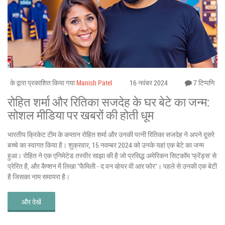
के द्वारा प्रकाशित किया गया
Manish Patel
16 नवंबर 2024
7 टिप्पणि
रोहित शर्मा और रितिका सजदेह के घर बेटे का जन्म:
सोशल मीडिया पर खबरों की होती धूम
भारतीय क्रिकेट टीम के कप्तान रोहित शर्मा और उनकी पत्नी रितिका सजदेह ने अपने दूसरे
बच्चे का स्वागत किया है। शुक्रवार, 15 नवम्बर 2024 को उनके यहां एक बेटे का जन्म
हुआ। रोहित ने एक एनिमेटेड तस्वीर साझा की है जो प्रसिद्ध अमेरिकन सिटकॉम 'फ्रेंड्स' से
प्रेरित है, और कैप्शन में लिखा "फैमिली - द वन व्हेयर वी आर फोर"। पहले से उनकी एक बेटी
है जिसका नाम समायरा है।
और देखें