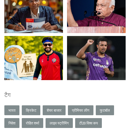
टैग
भारत
क्रिकेट
शेयर बाजार
प्रीमियर लीग
फुटबॉल
निवेश
रोहित शर्मा
लाइव स्ट्रीमिंग
टी20 विश्व कप