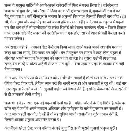
राज्य के प्रमुख पार्टियों ने अपने‑अपने दावेदारों को फिर से परख लिया है। कांग्रेस का
राजस्थानी युवा नेता, जो सोशल मीडिया पर काफी एक्टिव रहता है, युवाओं की राय में बड़ा
बिंदु बन गया है। वहीं बीजापुर से भाजपा के अनुभवी विधायक, जिनकी पिछली बार जीत 78%
थी, वो अनुभव और कड़ी मेहनत को अपना हथियार मानते हैं। यदि आप इस चुनाव में पहली
बार वोट कर रहे हैं तो उम्मीदवारों के ट्रैक रिकॉर्ड को देखना फायदेमंद रहेगा – पिछले विकास
कार्य, उनके वादे और जनता की प्रतिक्रिया का एक छोटा सा सर्वे आपको सही फैसला करने
में मदद करेगा।
अब सवाल यही है – आपका वोट कैसे तय किया जाए? सबसे पहले अपने स्थानीय मतदान
केंद्र का पता लगाएं, फिर समय पर पहुँचें। देर से पहुंचने पर लाइन में खड़ा होना पड़ता है
और यह आपके मतदान के अनुभव को खराब कर सकता है। दूसरा, एडीसी (एडवांस्ड
ड्राइविंग कार्ड) या वोटर आईडी ले जाना मत भूलें – बिना पहचान पत्र के आपका वोट नहीं
गिना जाएगा।
अगर आप अपनी पसंद के उम्मीदवार को समर्थन देना चाहते हैं तो सोशल मीडिया पर उनकी
कैंपेन पोस्ट शेयर करें, लेकिन ध्यान रखें कि खबरें सत्य हों और अफवाहों से दूर रहें। कई बार
गलत सूचना फैलाने वाले लोग चुनावी माहौल को बिगाड़ देते हैं, इसलिए केवल भरोसेमंद स्रोतों
से ही जानकारी लेनी चाहिए।
राजस्थान में इस साल एक नई पहल भी देखी गई है – महिला वोटरों के लिए विशेष हेल्पडेस्क
खोले गए हैं जहाँ वे अपने मतदान अधिकार और प्रक्रिया के बारे में पूछताछ कर सकती हैं।
अगर आप पहली बार वोट दे रही हैं तो यह सुविधा आपके सवालों का तुरंत जवाब देती है,
जिससे आपका अनुभव आरामदेह बनता है।
अंत में एक छोटा टिप: अपने परिवार के बड़े बुजुर्गों से उनके पुराने चुनावी अनुभव पूछें।