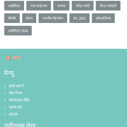
आईपीएल
T20 वर्ल्ड कप
भाजपा
नरेंद्र मोदी
विराट कोहली
बीजेपी
ईरान
भारतीय क्रिकेट
IPL 2025
ऑस्ट्रेलिया
आईपीएल 2024
मेन्यू
हमारे बारे में
सेवा नियम
गोपनीयता नीति
संपर्क करें
DPDP
नवीनतम लेख