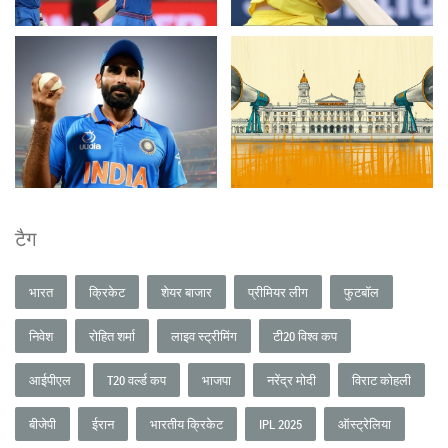
टैग
भारत
क्रिकेट
शेयर बाजार
प्रीमियर लीग
फुटबॉल
निवेश
रोहित शर्मा
लाइव स्ट्रीमिंग
टी20 विश्व कप
आईपीएल
T20 वर्ल्ड कप
भाजपा
नरेंद्र मोदी
विराट कोहली
बीजेपी
ईरान
भारतीय क्रिकेट
IPL 2025
ऑस्ट्रेलिया