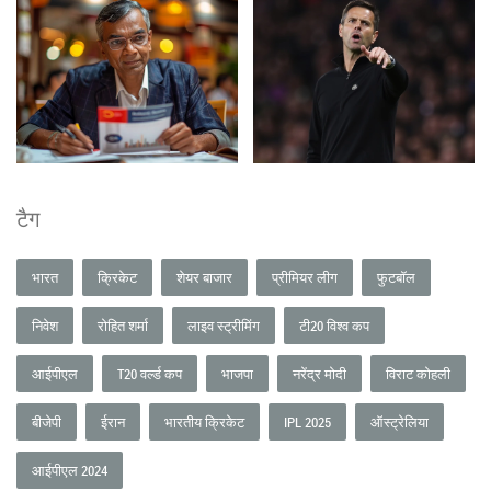
टैग
भारत
क्रिकेट
शेयर बाजार
प्रीमियर लीग
फुटबॉल
निवेश
रोहित शर्मा
लाइव स्ट्रीमिंग
टी20 विश्व कप
आईपीएल
T20 वर्ल्ड कप
भाजपा
नरेंद्र मोदी
विराट कोहली
बीजेपी
ईरान
भारतीय क्रिकेट
IPL 2025
ऑस्ट्रेलिया
आईपीएल 2024