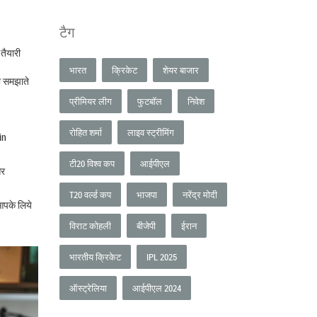
टैग
 तैयारी
भारत
क्रिकेट
शेयर बाजार
ो समझाते
प्रीमियर लीग
फुटबॉल
निवेश
रोहित शर्मा
लाइव स्ट्रीमिंग
in
टी20 विश्व कप
आईपीएल
और
T20 वर्ल्ड कप
भाजपा
नरेंद्र मोदी
आपके लिये
विराट कोहली
बीजेपी
ईरान
भारतीय क्रिकेट
IPL 2025
ऑस्ट्रेलिया
आईपीएल 2024