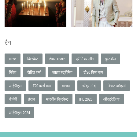
टैग
भारत
क्रिकेट
शेयर बाजार
प्रीमियर लीग
फुटबॉल
निवेश
रोहित शर्मा
लाइव स्ट्रीमिंग
टी20 विश्व कप
आईपीएल
T20 वर्ल्ड कप
भाजपा
नरेंद्र मोदी
विराट कोहली
बीजेपी
ईरान
भारतीय क्रिकेट
IPL 2025
ऑस्ट्रेलिया
आईपीएल 2024