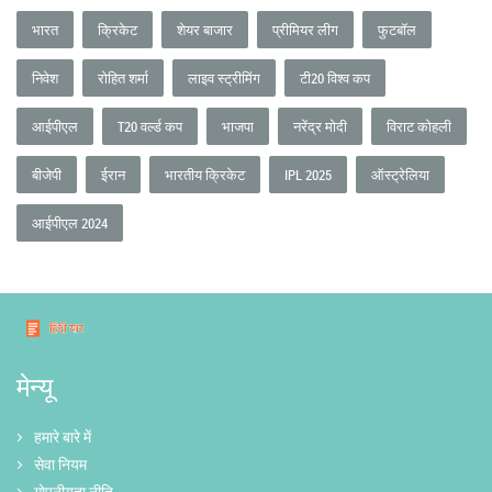
भारत
क्रिकेट
शेयर बाजार
प्रीमियर लीग
फुटबॉल
निवेश
रोहित शर्मा
लाइव स्ट्रीमिंग
टी20 विश्व कप
आईपीएल
T20 वर्ल्ड कप
भाजपा
नरेंद्र मोदी
विराट कोहली
बीजेपी
ईरान
भारतीय क्रिकेट
IPL 2025
ऑस्ट्रेलिया
आईपीएल 2024
मेन्यू
हमारे बारे में
सेवा नियम
गोपनीयता नीति