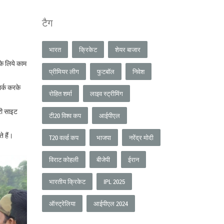
टैग
भारत
क्रिकेट
शेयर बाजार
पके लिये काम
प्रीमियर लीग
फुटबॉल
निवेश
र्क करके
रोहित शर्मा
लाइव स्ट्रीमिंग
री साइट
टी20 विश्व कप
आईपीएल
े हैं।
T20 वर्ल्ड कप
भाजपा
नरेंद्र मोदी
विराट कोहली
बीजेपी
ईरान
भारतीय क्रिकेट
IPL 2025
ऑस्ट्रेलिया
आईपीएल 2024