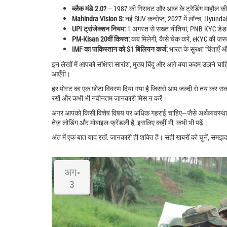
ब्लैक मंडे 2.0?
– 1987 की गिरावट और आज के ट्रेडिंग माहौल क
Mahindra Vision S:
नई SUV कन्सेप्ट, 2027 में लॉन्च, Hyunda
UPI ट्रांजेक्शन नियम:
1 अगस्त से सख्त नीतियां, PNB KYC डे
PM‑Kisan 20वीं किस्त:
कब मिलेगी, कैसे चेक करें, eKYC की ज़रू
IMF का पाकिस्तान को $1 बिलियन कर्ज:
भारत के सुरक्षा चिंताएँ और
इन लेखों में आपको संक्षिप्त सारांश, मुख्य बिंदु और आगे क्या कदम उठाने चा
आएँगी।
हर पोस्ट का एक छोटा विवरण दिया गया है जिससे आप जल्दी से तय कर सकत
रखें और कभी भी नवीनतम जानकारी मिस न करें।
अगर आपको किसी विशेष विषय पर अधिक गहराई चाहिए—जैसे अर्थव्यवस्था म
तेज़ लोडिंग और मोबाइल‑फ्रेंडली है, इसलिए कहीं भी, कभी भी पढ़ें।
अंत में एक बात याद रखें: जानकारी ही शक्ति है। सही खबरों को चुनें, स
अग॰
3