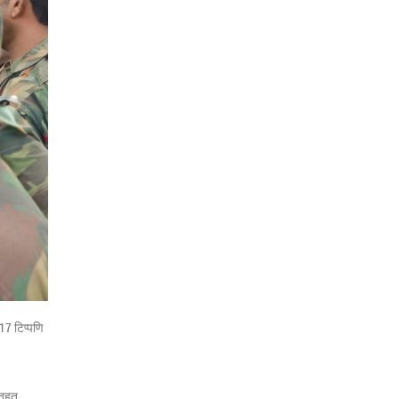
17 टिप्पणि
 तहत