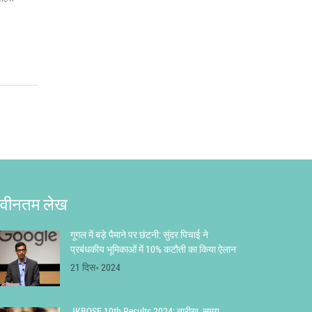
वीनतम लेख
गूगल में बड़े पैमाने पर छंटनी: सुंदर पिचाई ने
प्रबंधकीय भूमिकाओं में 10% कटौती का किया ऐलान
21 दिस॰ 2024
JKBOSE 10th Results 2024: तारीख, समय,